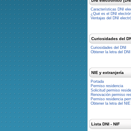
DNI electrónico (DN
Características DNI ele
¿Qué es el DNI electró
Ventajas del DNI electr
Curiosidades del D
Curiosidades del DNI
Obtener la letra del DNI
NIE y extranjería
Portada
Permiso residencia
Solicitud permiso resid
Renovación permiso res
Permiso residencia pe
Obtener la letra del NIE
Lista DNI - NIF