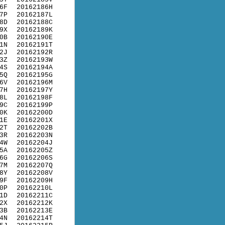
6F
20162186H
7P
20162187L
8D
20162188C
9X
20162189K
0B
20162190E
1N
20162191T
2J
20162192R
3Z
20162193W
4S
20162194A
5Q
20162195G
6V
20162196M
7H
20162197Y
8L
20162198F
9C
20162199P
0K
20162200D
1E
20162201X
2T
20162202B
3R
20162203N
4W
20162204J
5A
20162205Z
6G
20162206S
7M
20162207Q
8Y
20162208V
9F
20162209H
0P
20162210L
1D
20162211C
2X
20162212K
3B
20162213E
4N
20162214T