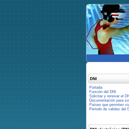
DNI
Portada
Función del DNI
Solicitar y renovar el D
Documentación para soli
Países que permiten via
Periodo de validez del 