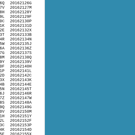
6Q
20162126G
7V
20162127M
8H
20162128Y
9L
20162129F
0C
20162130P
1K
20162131D
2E
20162132X
3T
20162133B
4R
20162134N
5W
20162135J
6A
20162136Z
7G
20162137S
8M
20162138Q
9Y
20162139V
0F
20162140H
1P
20162141L
2D
20162142C
3X
20162143K
4B
20162144E
5N
20162145T
6J
20162146R
7Z
20162147W
8S
20162148A
9Q
20162149G
0V
20162150M
1H
20162151Y
2L
20162152F
3C
20162153P
4K
20162154D
5E
20162155X