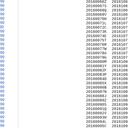
999
20160066Z
2016106
999
20160067S
2016106
999
20160068Q
2016106
999
20160069V
2016106
999
20160070H
2016107
999
20160071L
2016107
999
20160072C
2016107
999
20160073K
2016107
999
20160074E
2016107
999
20160075T
2016107
999
20160076R
2016107
999
20160077W
2016107
999
20160078A
2016107
999
20160079G
2016107
999
20160080M
2016108
999
20160081Y
2016108
999
20160082F
2016108
999
20160083P
2016108
999
20160084D
2016108
999
20160085X
2016108
999
20160086B
2016108
999
20160087N
2016108
999
20160088J
2016108
999
20160089Z
2016108
999
20160090S
2016109
999
20160091Q
2016109
999
20160092V
2016109
999
20160093H
2016109
999
20160094L
2016109
999
20160095C
2016109