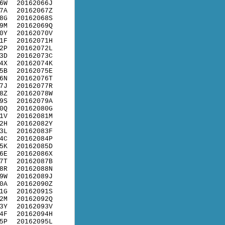
6W
20162066J
7A
20162067Z
8G
20162068S
9M
20162069Q
0Y
20162070V
1F
20162071H
2P
20162072L
3D
20162073C
4X
20162074K
5B
20162075E
6N
20162076T
7J
20162077R
8Z
20162078W
9S
20162079A
0Q
20162080G
1V
20162081M
2H
20162082Y
3L
20162083F
4C
20162084P
5K
20162085D
6E
20162086X
7T
20162087B
8R
20162088N
9W
20162089J
0A
20162090Z
1G
20162091S
2M
20162092Q
3Y
20162093V
4F
20162094H
5P
20162095L