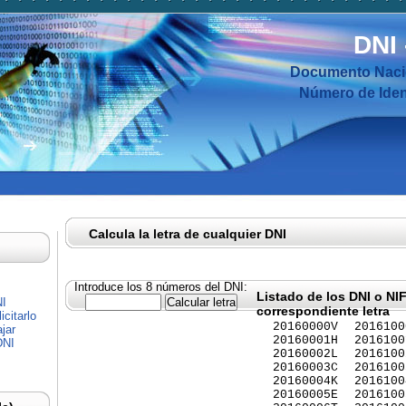
DNI
Documento Nacio
Número de Ident
Calcula la letra de cualquier DNI
Introduce los 8 números del DNI:
Listado de los DNI o NI
NI
correspondiente letra
citarlo
20160000V
2016100
jar
20160001H
2016100
DNI
20160002L
2016100
20160003C
2016100
20160004K
2016100
20160005E
2016100