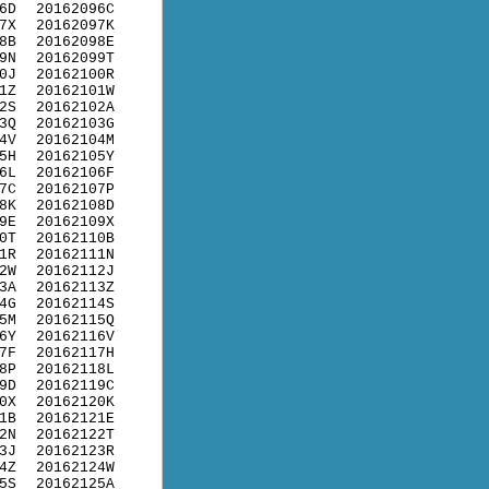
6D
20162096C
7X
20162097K
8B
20162098E
9N
20162099T
0J
20162100R
1Z
20162101W
2S
20162102A
3Q
20162103G
4V
20162104M
5H
20162105Y
6L
20162106F
7C
20162107P
8K
20162108D
9E
20162109X
0T
20162110B
1R
20162111N
2W
20162112J
3A
20162113Z
4G
20162114S
5M
20162115Q
6Y
20162116V
7F
20162117H
8P
20162118L
9D
20162119C
0X
20162120K
1B
20162121E
2N
20162122T
3J
20162123R
4Z
20162124W
5S
20162125A