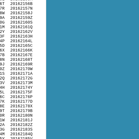
6T
20162156B
7R
20162157N
8W
20162158J
9A
20162159Z
0G
20162160S
1M
20162161Q
2Y
20162162V
3F
20162163H
4P
20162164L
5D
20162165C
6X
20162166K
7B
20162167E
8N
20162168T
9J
20162169R
0Z
20162170W
1S
20162171A
2Q
20162172G
3V
20162173M
4H
20162174Y
5L
20162175F
6C
20162176P
7K
20162177D
8E
20162178X
9T
20162179B
0R
20162180N
1W
20162181J
2A
20162182Z
3G
20162183S
4M
20162184Q
5Y
20162185V