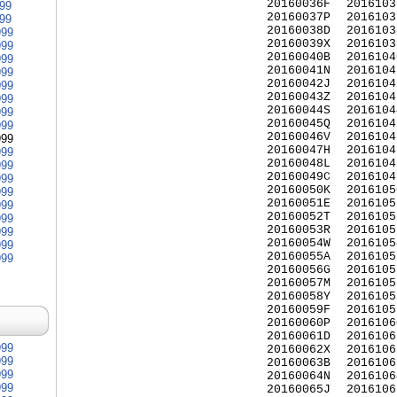
20160036F
2016103
999
20160037P
2016103
999
20160038D
2016103
999
20160039X
2016103
999
20160040B
2016104
999
20160041N
2016104
999
20160042J
2016104
999
20160043Z
2016104
999
20160044S
2016104
999
20160045Q
2016104
999
20160046V
2016104
999
20160047H
2016104
999
20160048L
2016104
999
20160049C
2016104
999
20160050K
2016105
999
20160051E
2016105
999
20160052T
2016105
999
20160053R
2016105
999
20160054W
2016105
999
20160055A
2016105
999
20160056G
2016105
20160057M
2016105
20160058Y
2016105
20160059F
2016105
20160060P
2016106
20160061D
2016106
999
20160062X
2016106
999
20160063B
2016106
999
20160064N
2016106
999
20160065J
2016106