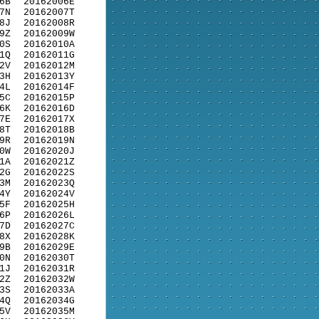
6B
20162006E
7N
20162007T
8J
20162008R
9Z
20162009W
0S
20162010A
1Q
20162011G
2V
20162012M
3H
20162013Y
4L
20162014F
5C
20162015P
6K
20162016D
7E
20162017X
8T
20162018B
9R
20162019N
0W
20162020J
1A
20162021Z
2G
20162022S
3M
20162023Q
4Y
20162024V
5F
20162025H
6P
20162026L
7D
20162027C
8X
20162028K
9B
20162029E
0N
20162030T
1J
20162031R
2Z
20162032W
3S
20162033A
4Q
20162034G
5V
20162035M