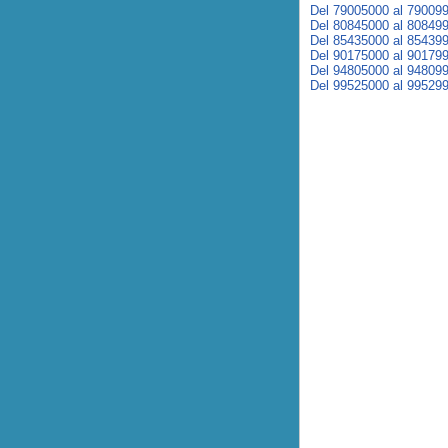
Del 79005000 al 79009
Del 80845000 al 80849
Del 85435000 al 85439
Del 90175000 al 90179
Del 94805000 al 94809
Del 99525000 al 99529