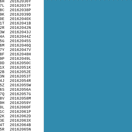
6H
20162036Y
7L
20162037F
8C
20162038P
9K
20162039D
0E
20162040X
1T
20162041B
2R
20162042N
3W
20162043J
4A
20162044Z
5G
20162045S
6M
20162046Q
7Y
20162047V
8F
20162048H
9P
20162049L
0D
20162050C
1X
20162051K
2B
20162052E
3N
20162053T
4J
20162054R
5Z
20162055W
6S
20162056A
7Q
20162057G
8V
20162058M
9H
20162059Y
0L
20162060F
1C
20162061P
2K
20162062D
3E
20162063X
4T
20162064B
5R
20162065N