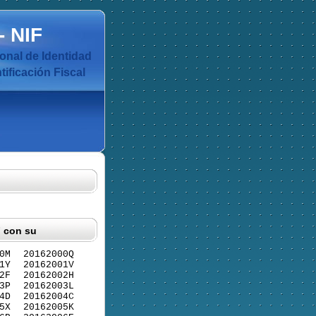
-
NIF
nal de Identidad
ificación Fiscal
F con su
0M
20162000Q
1Y
20162001V
2F
20162002H
3P
20162003L
4D
20162004C
5X
20162005K