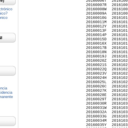
Ie)
20160006T
2016100
20160007R
2016100
ctrónico
20160008W
2016100
nico?
20160009A
2016100
ónico
20160010G
2016101
20160011M
2016101
20160012Y
2016101
20160013F
2016101
20160014P
2016101
NI
20160015D
2016101
20160016X
2016101
20160017B
2016101
20160018N
2016101
20160019J
2016101
20160020Z
2016102
20160021S
2016102
20160022Q
2016102
20160023V
2016102
20160024H
2016102
20160025L
2016102
20160026C
2016102
encia
20160027K
2016102
idencia
20160028E
2016102
rmanente
20160029T
2016102
20160030R
2016103
20160031W
2016103
20160032A
2016103
20160033G
2016103
20160034M
2016103
20160035Y
2016103