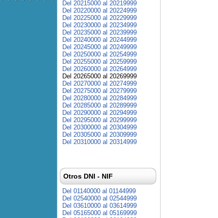
Del 20215000 al 20219999
Del 20220000 al 20224999
Del 20225000 al 20229999
Del 20230000 al 20234999
Del 20235000 al 20239999
Del 20240000 al 20244999
Del 20245000 al 20249999
Del 20250000 al 20254999
Del 20255000 al 20259999
Del 20260000 al 20264999
Del 20265000 al 20269999
Del 20270000 al 20274999
Del 20275000 al 20279999
Del 20280000 al 20284999
Del 20285000 al 20289999
Del 20290000 al 20294999
Del 20295000 al 20299999
Del 20300000 al 20304999
Del 20305000 al 20309999
Del 20310000 al 20314999
Otros DNI - NIF
Del 01140000 al 01144999
Del 02540000 al 02544999
Del 03610000 al 03614999
Del 05165000 al 05169999