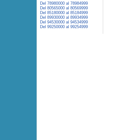
Del 78980000 al 78984999
Del 80565000 al 80569999
Del 85180000 al 85184999
Del 89930000 al 89934999
Del 94530000 al 94534999
Del 99250000 al 99254999