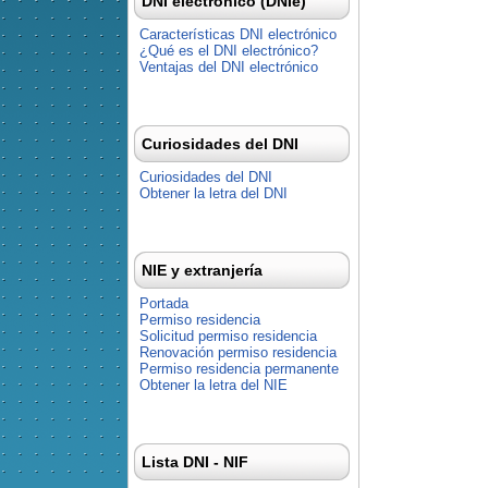
DNI electrónico (DNIe)
Características DNI electrónico
¿Qué es el DNI electrónico?
Ventajas del DNI electrónico
Curiosidades del DNI
Curiosidades del DNI
Obtener la letra del DNI
NIE y extranjería
Portada
Permiso residencia
Solicitud permiso residencia
Renovación permiso residencia
Permiso residencia permanente
Obtener la letra del NIE
Lista DNI - NIF