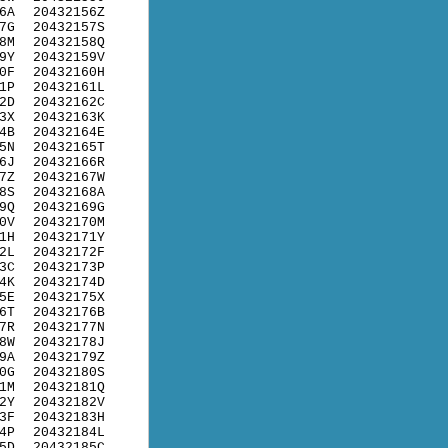
6A
20432156Z
7G
20432157S
8M
20432158Q
9Y
20432159V
0F
20432160H
1P
20432161L
2D
20432162C
3X
20432163K
4B
20432164E
5N
20432165T
6J
20432166R
7Z
20432167W
8S
20432168A
9Q
20432169G
0V
20432170M
1H
20432171Y
2L
20432172F
3C
20432173P
4K
20432174D
5E
20432175X
6T
20432176B
7R
20432177N
8W
20432178J
9A
20432179Z
0G
20432180S
1M
20432181Q
2Y
20432182V
3F
20432183H
4P
20432184L
5D
20432185C