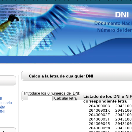
DNI
Documento Nacio
Número de Ident
Calcula la letra de cualquier DNI
Introduce los 8 números del DNI:
Listado de los DNI o NI
NI
correspondiente letra
citarlo
20430000C
2043100
jar
20430001K
2043100
DNI
20430002E
2043100
20430003T
2043100
20430004R
2043100
20430005W
2043100