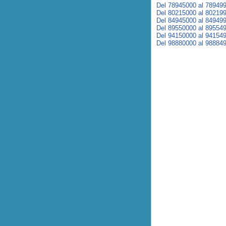
Del 78945000 al 78949
Del 80215000 al 80219
Del 84945000 al 84949
Del 89550000 al 89554
Del 94150000 al 94154
Del 98880000 al 98884