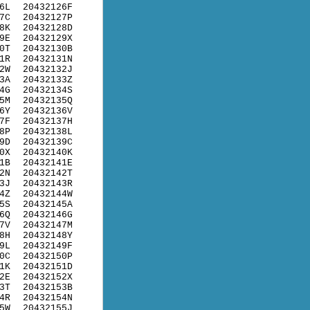
6L
20432126F
7C
20432127P
8K
20432128D
9E
20432129X
0T
20432130B
1R
20432131N
2W
20432132J
3A
20432133Z
4G
20432134S
5M
20432135Q
6Y
20432136V
7F
20432137H
8P
20432138L
9D
20432139C
0X
20432140K
1B
20432141E
2N
20432142T
3J
20432143R
4Z
20432144W
5S
20432145A
6Q
20432146G
7V
20432147M
8H
20432148Y
9L
20432149F
0C
20432150P
1K
20432151D
2E
20432152X
3T
20432153B
4R
20432154N
5W
20432155J