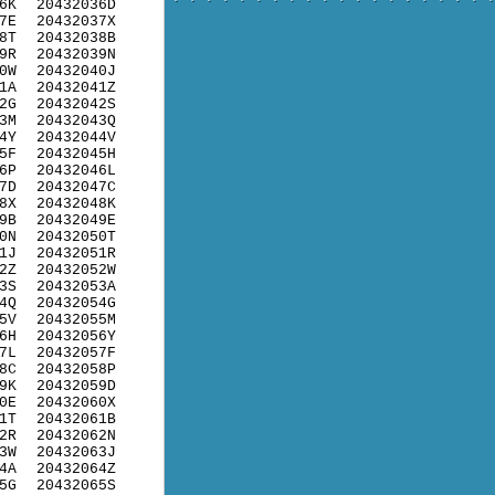
6K
20432036D
7E
20432037X
8T
20432038B
9R
20432039N
0W
20432040J
1A
20432041Z
2G
20432042S
3M
20432043Q
4Y
20432044V
5F
20432045H
6P
20432046L
7D
20432047C
8X
20432048K
9B
20432049E
0N
20432050T
1J
20432051R
2Z
20432052W
3S
20432053A
4Q
20432054G
5V
20432055M
6H
20432056Y
7L
20432057F
8C
20432058P
9K
20432059D
0E
20432060X
1T
20432061B
2R
20432062N
3W
20432063J
4A
20432064Z
5G
20432065S