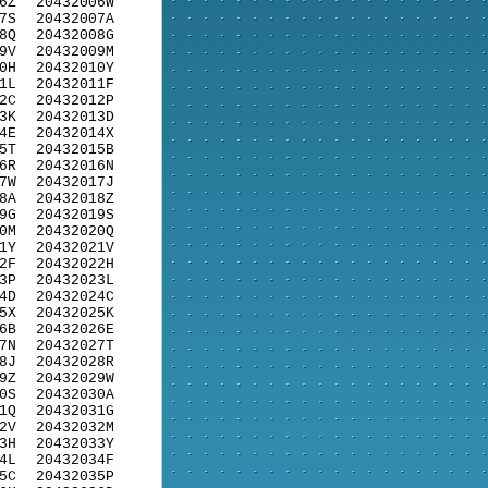
6Z
20432006W
7S
20432007A
8Q
20432008G
9V
20432009M
0H
20432010Y
1L
20432011F
2C
20432012P
3K
20432013D
4E
20432014X
5T
20432015B
6R
20432016N
7W
20432017J
8A
20432018Z
9G
20432019S
0M
20432020Q
1Y
20432021V
2F
20432022H
3P
20432023L
4D
20432024C
5X
20432025K
6B
20432026E
7N
20432027T
8J
20432028R
9Z
20432029W
0S
20432030A
1Q
20432031G
2V
20432032M
3H
20432033Y
4L
20432034F
5C
20432035P