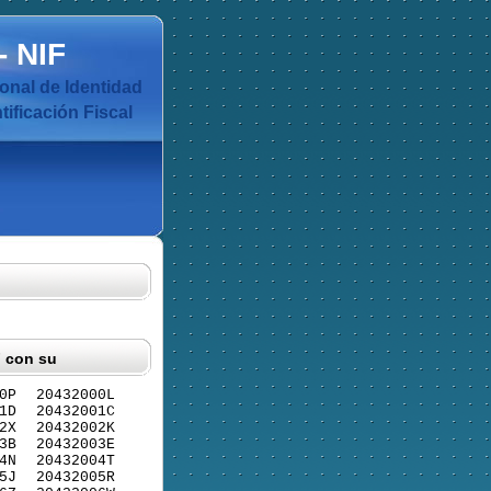
-
NIF
nal de Identidad
ificación Fiscal
F con su
0P
20432000L
1D
20432001C
2X
20432002K
3B
20432003E
4N
20432004T
5J
20432005R