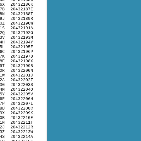
6X
20432186K
7B
20432187E
8N
20432188T
9J
20432189R
0Z
20432190W
1S
20432191A
2Q
20432192G
3V
20432193M
4H
20432194Y
5L
20432195F
6C
20432196P
7K
20432197D
8E
20432198X
9T
20432199B
0R
20432200N
1W
20432201J
2A
20432202Z
3G
20432203S
4M
20432204Q
5Y
20432205V
6F
20432206H
7P
20432207L
8D
20432208C
9X
20432209K
0B
20432210E
1N
20432211T
2J
20432212R
3Z
20432213W
4S
20432214A