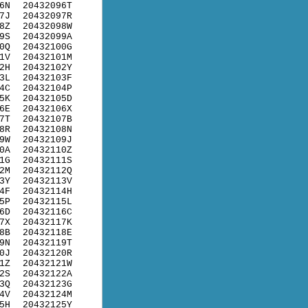
6N
20432096T
7J
20432097R
8Z
20432098W
9S
20432099A
0Q
20432100G
1V
20432101M
2H
20432102Y
3L
20432103F
4C
20432104P
5K
20432105D
6E
20432106X
7T
20432107B
8R
20432108N
9W
20432109J
0A
20432110Z
1G
20432111S
2M
20432112Q
3Y
20432113V
4F
20432114H
5P
20432115L
6D
20432116C
7X
20432117K
8B
20432118E
9N
20432119T
0J
20432120R
1Z
20432121W
2S
20432122A
3Q
20432123G
4V
20432124M
5H
20432125Y