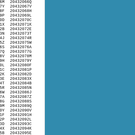
6M
20432066Q
7Y
20432067V
8F
20432068H
9P
20432069L
0D
20432070C
1X
20432071K
2B
20432072E
3N
20432073T
4J
20432074R
5Z
20432075W
6S
20432076A
7Q
20432077G
8V
20432078M
9H
20432079Y
0L
20432080F
1C
20432081P
2K
20432082D
3E
20432083X
4T
20432084B
5R
20432085N
6W
20432086J
7A
20432087Z
8G
20432088S
9M
20432089Q
0Y
20432090V
1F
20432091H
2P
20432092L
3D
20432093C
4X
20432094K
5B
20432095E