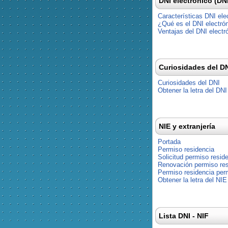
DNI electrónico (DN
Características DNI ele
¿Qué es el DNI electró
Ventajas del DNI electr
Curiosidades del D
Curiosidades del DNI
Obtener la letra del DNI
NIE y extranjería
Portada
Permiso residencia
Solicitud permiso resid
Renovación permiso res
Permiso residencia pe
Obtener la letra del NIE
Lista DNI - NIF