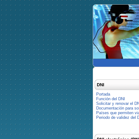
DNI
Portada
Función del DNI
Solicitar y renovar el D
Documentación para soli
Países que permiten via
Periodo de validez del 