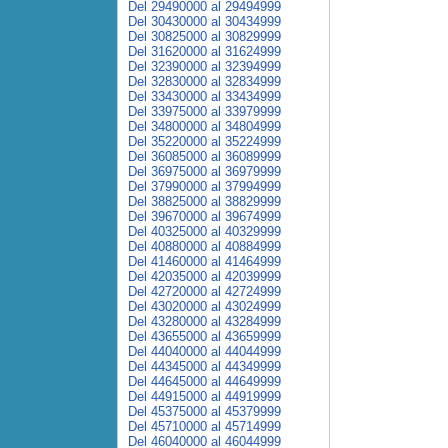
Del 29490000 al 29494999
Del 30430000 al 30434999
Del 30825000 al 30829999
Del 31620000 al 31624999
Del 32390000 al 32394999
Del 32830000 al 32834999
Del 33430000 al 33434999
Del 33975000 al 33979999
Del 34800000 al 34804999
Del 35220000 al 35224999
Del 36085000 al 36089999
Del 36975000 al 36979999
Del 37990000 al 37994999
Del 38825000 al 38829999
Del 39670000 al 39674999
Del 40325000 al 40329999
Del 40880000 al 40884999
Del 41460000 al 41464999
Del 42035000 al 42039999
Del 42720000 al 42724999
Del 43020000 al 43024999
Del 43280000 al 43284999
Del 43655000 al 43659999
Del 44040000 al 44044999
Del 44345000 al 44349999
Del 44645000 al 44649999
Del 44915000 al 44919999
Del 45375000 al 45379999
Del 45710000 al 45714999
Del 46040000 al 46044999