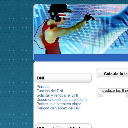
Calcula la l
DNI
Portada
Introduce los 8 
Función del DNI
Solicitar y renovar el DNI
Documentación para solicitarlo
Países que permiten viajar
Periodo de validez del DNI