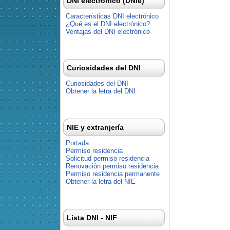
DNI electrónico (DNIe)
Características DNI electrónico
¿Qué es el DNI electrónico?
Ventajas del DNI electrónico
Curiosidades del DNI
Curiosidades del DNI
Obtener la letra del DNI
NIE y extranjería
Portada
Permiso residencia
Solicitud permiso residencia
Renovación permiso residencia
Permiso residencia permanente
Obtener la letra del NIE
Lista DNI - NIF