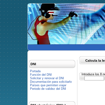
Calcula la l
DNI
Portada
Introduce los 8 
Función del DNI
Solicitar y renovar el DNI
Documentación para solicitarlo
Países que permiten viajar
Periodo de validez del DNI