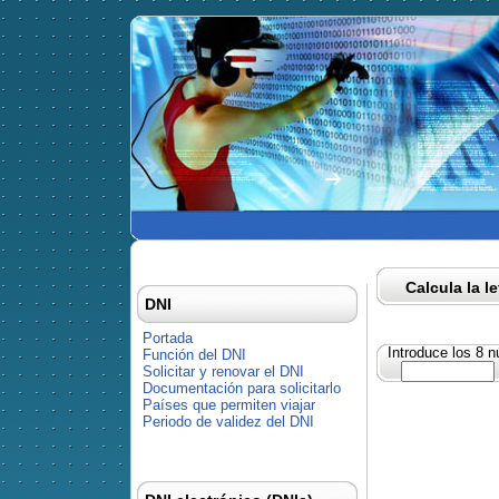
Calcula la l
DNI
Portada
Introduce los 8 
Función del DNI
Solicitar y renovar el DNI
Documentación para solicitarlo
Países que permiten viajar
Periodo de validez del DNI