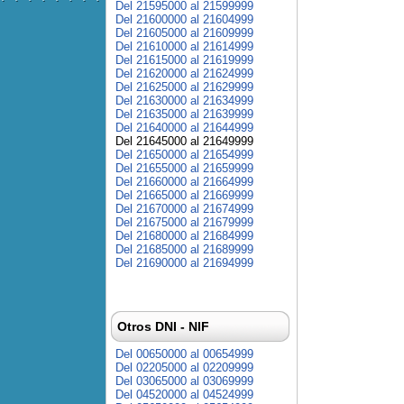
Del 21595000 al 21599999
Del 21600000 al 21604999
Del 21605000 al 21609999
Del 21610000 al 21614999
Del 21615000 al 21619999
Del 21620000 al 21624999
Del 21625000 al 21629999
Del 21630000 al 21634999
Del 21635000 al 21639999
Del 21640000 al 21644999
Del 21645000 al 21649999
Del 21650000 al 21654999
Del 21655000 al 21659999
Del 21660000 al 21664999
Del 21665000 al 21669999
Del 21670000 al 21674999
Del 21675000 al 21679999
Del 21680000 al 21684999
Del 21685000 al 21689999
Del 21690000 al 21694999
Otros DNI - NIF
Del 00650000 al 00654999
Del 02205000 al 02209999
Del 03065000 al 03069999
Del 04520000 al 04524999