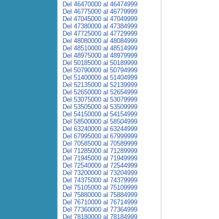
Del 46470000 al 46474999
Del 46775000 al 46779999
Del 47045000 al 47049999
Del 47380000 al 47384999
Del 47725000 al 47729999
Del 48080000 al 48084999
Del 48510000 al 48514999
Del 48975000 al 48979999
Del 50185000 al 50189999
Del 50790000 al 50794999
Del 51400000 al 51404999
Del 52135000 al 52139999
Del 52650000 al 52654999
Del 53075000 al 53079999
Del 53505000 al 53509999
Del 54150000 al 54154999
Del 58500000 al 58504999
Del 63240000 al 63244999
Del 67995000 al 67999999
Del 70585000 al 70589999
Del 71285000 al 71289999
Del 71945000 al 71949999
Del 72540000 al 72544999
Del 73200000 al 73204999
Del 74375000 al 74379999
Del 75105000 al 75109999
Del 75880000 al 75884999
Del 76710000 al 76714999
Del 77360000 al 77364999
Del 78180000 al 78184999