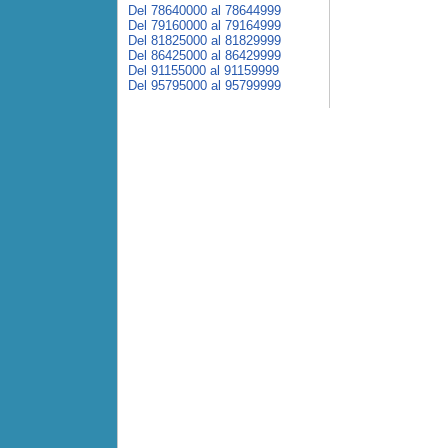
Del 78640000 al 78644999
Del 79160000 al 79164999
Del 81825000 al 81829999
Del 86425000 al 86429999
Del 91155000 al 91159999
Del 95795000 al 95799999