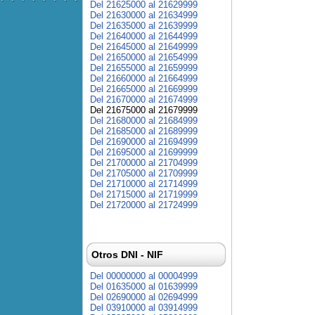
Del 21625000 al 21629999
Del 21630000 al 21634999
Del 21635000 al 21639999
Del 21640000 al 21644999
Del 21645000 al 21649999
Del 21650000 al 21654999
Del 21655000 al 21659999
Del 21660000 al 21664999
Del 21665000 al 21669999
Del 21670000 al 21674999
Del 21675000 al 21679999
Del 21680000 al 21684999
Del 21685000 al 21689999
Del 21690000 al 21694999
Del 21695000 al 21699999
Del 21700000 al 21704999
Del 21705000 al 21709999
Del 21710000 al 21714999
Del 21715000 al 21719999
Del 21720000 al 21724999
Otros DNI - NIF
Del 00000000 al 00004999
Del 01635000 al 01639999
Del 02690000 al 02694999
Del 03910000 al 03914999