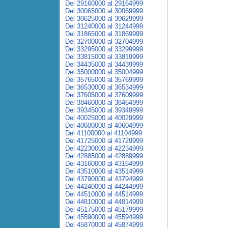
Del 29160000 al 29164999
Del 30065000 al 30069999
Del 30625000 al 30629999
Del 31240000 al 31244999
Del 31865000 al 31869999
Del 32700000 al 32704999
Del 33295000 al 33299999
Del 33815000 al 33819999
Del 34435000 al 34439999
Del 35000000 al 35004999
Del 35765000 al 35769999
Del 36530000 al 36534999
Del 37605000 al 37609999
Del 38460000 al 38464999
Del 39345000 al 39349999
Del 40025000 al 40029999
Del 40600000 al 40604999
Del 41100000 al 41104999
Del 41725000 al 41729999
Del 42230000 al 42234999
Del 42885000 al 42889999
Del 43160000 al 43164999
Del 43510000 al 43514999
Del 43790000 al 43794999
Del 44240000 al 44244999
Del 44510000 al 44514999
Del 44810000 al 44814999
Del 45175000 al 45179999
Del 45590000 al 45594999
Del 45870000 al 45874999