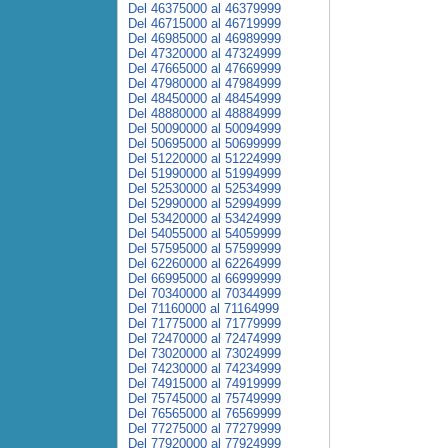
Del 46375000 al 46379999
Del 46715000 al 46719999
Del 46985000 al 46989999
Del 47320000 al 47324999
Del 47665000 al 47669999
Del 47980000 al 47984999
Del 48450000 al 48454999
Del 48880000 al 48884999
Del 50090000 al 50094999
Del 50695000 al 50699999
Del 51220000 al 51224999
Del 51990000 al 51994999
Del 52530000 al 52534999
Del 52990000 al 52994999
Del 53420000 al 53424999
Del 54055000 al 54059999
Del 57595000 al 57599999
Del 62260000 al 62264999
Del 66995000 al 66999999
Del 70340000 al 70344999
Del 71160000 al 71164999
Del 71775000 al 71779999
Del 72470000 al 72474999
Del 73020000 al 73024999
Del 74230000 al 74234999
Del 74915000 al 74919999
Del 75745000 al 75749999
Del 76565000 al 76569999
Del 77275000 al 77279999
Del 77920000 al 77924999