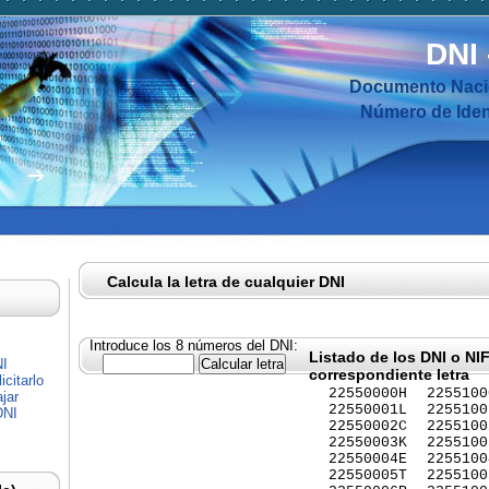
DNI
Documento Nacio
Número de Ident
Calcula la letra de cualquier DNI
Introduce los 8 números del DNI:
Listado de los DNI o NI
NI
correspondiente letra
citarlo
22550000H
2255100
jar
22550001L
2255100
DNI
22550002C
2255100
22550003K
2255100
22550004E
2255100
22550005T
2255100