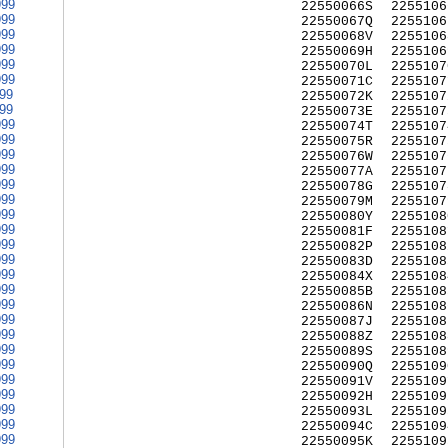
999
22550066S
2255106
999
22550067Q
2255106
999
22550068V
2255106
999
22550069H
2255106
999
22550070L
2255107
999
22550071C
2255107
999
22550072K
2255107
999
22550073E
2255107
999
22550074T
2255107
999
22550075R
2255107
999
22550076W
2255107
999
22550077A
2255107
999
22550078G
2255107
999
22550079M
2255107
999
22550080Y
2255108
999
22550081F
2255108
999
22550082P
2255108
999
22550083D
2255108
999
22550084X
2255108
999
22550085B
2255108
999
22550086N
2255108
999
22550087J
2255108
999
22550088Z
2255108
999
22550089S
2255108
999
22550090Q
2255109
999
22550091V
2255109
999
22550092H
2255109
999
22550093L
2255109
999
22550094C
2255109
999
22550095K
2255109