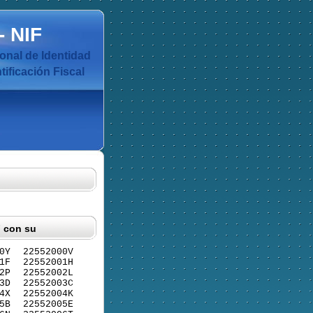
-
NIF
nal de Identidad
ificación Fiscal
F con su
0Y
22552000V
1F
22552001H
2P
22552002L
3D
22552003C
4X
22552004K
5B
22552005E