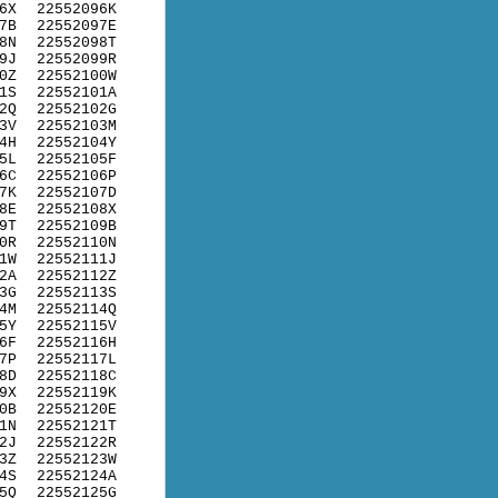
6X
22552096K
7B
22552097E
8N
22552098T
9J
22552099R
0Z
22552100W
1S
22552101A
2Q
22552102G
3V
22552103M
4H
22552104Y
5L
22552105F
6C
22552106P
7K
22552107D
8E
22552108X
9T
22552109B
0R
22552110N
1W
22552111J
2A
22552112Z
3G
22552113S
4M
22552114Q
5Y
22552115V
6F
22552116H
7P
22552117L
8D
22552118C
9X
22552119K
0B
22552120E
1N
22552121T
2J
22552122R
3Z
22552123W
4S
22552124A
5Q
22552125G