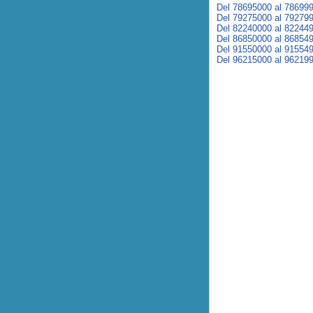
Del 78695000 al 78699
Del 79275000 al 79279
Del 82240000 al 82244
Del 86850000 al 86854
Del 91550000 al 91554
Del 96215000 al 96219