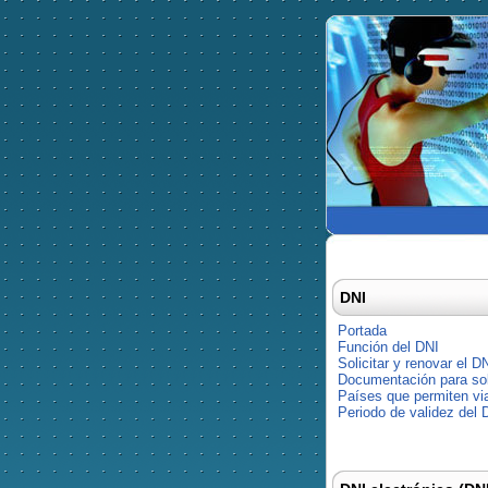
DNI
Portada
Función del DNI
Solicitar y renovar el D
Documentación para soli
Países que permiten via
Periodo de validez del 