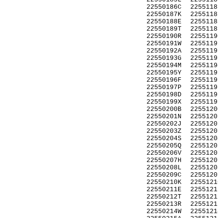
22550186C
2255118
22550187K
2255118
22550188E
2255118
22550189T
2255118
22550190R
2255119
22550191W
2255119
22550192A
2255119
22550193G
2255119
22550194M
2255119
22550195Y
2255119
22550196F
2255119
22550197P
2255119
22550198D
2255119
22550199X
2255119
22550200B
2255120
22550201N
2255120
22550202J
2255120
22550203Z
2255120
22550204S
2255120
22550205Q
2255120
22550206V
2255120
22550207H
2255120
22550208L
2255120
22550209C
2255120
22550210K
2255121
22550211E
2255121
22550212T
2255121
22550213R
2255121
22550214W
2255121