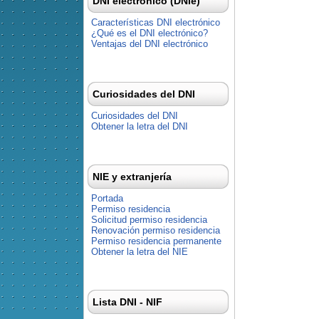
DNI electrónico (DNIe)
Características DNI electrónico
¿Qué es el DNI electrónico?
Ventajas del DNI electrónico
Curiosidades del DNI
Curiosidades del DNI
Obtener la letra del DNI
NIE y extranjería
Portada
Permiso residencia
Solicitud permiso residencia
Renovación permiso residencia
Permiso residencia permanente
Obtener la letra del NIE
Lista DNI - NIF