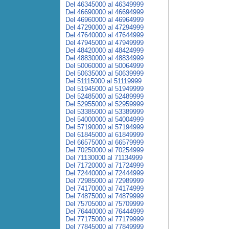
Del 46345000 al 46349999
Del 46690000 al 46694999
Del 46960000 al 46964999
Del 47290000 al 47294999
Del 47640000 al 47644999
Del 47945000 al 47949999
Del 48420000 al 48424999
Del 48830000 al 48834999
Del 50060000 al 50064999
Del 50635000 al 50639999
Del 51115000 al 51119999
Del 51945000 al 51949999
Del 52485000 al 52489999
Del 52955000 al 52959999
Del 53385000 al 53389999
Del 54000000 al 54004999
Del 57190000 al 57194999
Del 61845000 al 61849999
Del 66575000 al 66579999
Del 70250000 al 70254999
Del 71130000 al 71134999
Del 71720000 al 71724999
Del 72440000 al 72444999
Del 72985000 al 72989999
Del 74170000 al 74174999
Del 74875000 al 74879999
Del 75705000 al 75709999
Del 76440000 al 76444999
Del 77175000 al 77179999
Del 77845000 al 77849999