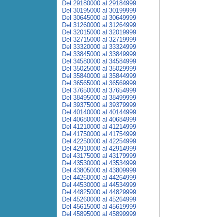
Del 29180000 al 29184999
Del 30195000 al 30199999
Del 30645000 al 30649999
Del 31260000 al 31264999
Del 32015000 al 32019999
Del 32715000 al 32719999
Del 33320000 al 33324999
Del 33845000 al 33849999
Del 34580000 al 34584999
Del 35025000 al 35029999
Del 35840000 al 35844999
Del 36565000 al 36569999
Del 37650000 al 37654999
Del 38495000 al 38499999
Del 39375000 al 39379999
Del 40140000 al 40144999
Del 40680000 al 40684999
Del 41210000 al 41214999
Del 41750000 al 41754999
Del 42250000 al 42254999
Del 42910000 al 42914999
Del 43175000 al 43179999
Del 43530000 al 43534999
Del 43805000 al 43809999
Del 44260000 al 44264999
Del 44530000 al 44534999
Del 44825000 al 44829999
Del 45260000 al 45264999
Del 45615000 al 45619999
Del 45895000 al 45899999