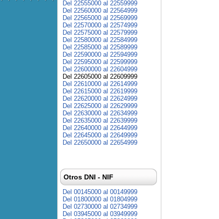
Del 22555000 al 22559999
Del 22560000 al 22564999
Del 22565000 al 22569999
Del 22570000 al 22574999
Del 22575000 al 22579999
Del 22580000 al 22584999
Del 22585000 al 22589999
Del 22590000 al 22594999
Del 22595000 al 22599999
Del 22600000 al 22604999
Del 22605000 al 22609999
Del 22610000 al 22614999
Del 22615000 al 22619999
Del 22620000 al 22624999
Del 22625000 al 22629999
Del 22630000 al 22634999
Del 22635000 al 22639999
Del 22640000 al 22644999
Del 22645000 al 22649999
Del 22650000 al 22654999
Otros DNI - NIF
Del 00145000 al 00149999
Del 01800000 al 01804999
Del 02730000 al 02734999
Del 03945000 al 03949999