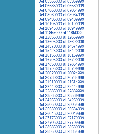
Del 05365000 al 05369999
Del 06585000 al 06589999
Del 07860000 al 07864999
Del 08960000 al 08964999
Del 09435000 al 09439999
Del 10195000 al 10199999
Del 10945000 al 10949999
Del 11855000 al 11859999
Del 12655000 al 12659999
Del 13695000 al 13699999
Del 14570000 al 14574999
Del 15425000 al 15429999
Del 16155000 al 16159999
Del 16795000 al 16799999
Del 17850000 al 17854999
Del 18795000 al 18799999
Del 20020000 al 20024999
Del 20730000 al 20734999
Del 21510000 al 21514999
Del 22440000 al 22444999
Del 22885000 al 22889999
Del 23565000 al 23569999
Del 24255000 al 24259999
Del 25060000 al 25064999
Del 25530000 al 25534999
Del 26045000 al 26049999
Del 27175000 al 27179999
Del 27705000 al 27709999
Del 28585000 al 28589999
Del 28860000 al 28864999