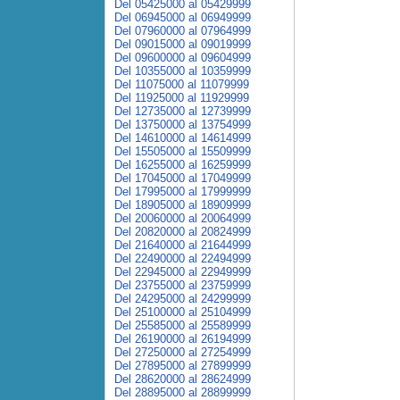
Del 05425000 al 05429999
Del 06945000 al 06949999
Del 07960000 al 07964999
Del 09015000 al 09019999
Del 09600000 al 09604999
Del 10355000 al 10359999
Del 11075000 al 11079999
Del 11925000 al 11929999
Del 12735000 al 12739999
Del 13750000 al 13754999
Del 14610000 al 14614999
Del 15505000 al 15509999
Del 16255000 al 16259999
Del 17045000 al 17049999
Del 17995000 al 17999999
Del 18905000 al 18909999
Del 20060000 al 20064999
Del 20820000 al 20824999
Del 21640000 al 21644999
Del 22490000 al 22494999
Del 22945000 al 22949999
Del 23755000 al 23759999
Del 24295000 al 24299999
Del 25100000 al 25104999
Del 25585000 al 25589999
Del 26190000 al 26194999
Del 27250000 al 27254999
Del 27895000 al 27899999
Del 28620000 al 28624999
Del 28895000 al 28899999