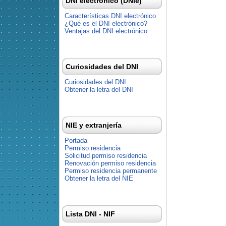
DNI electrónico (DNIe)
Características DNI electrónico
¿Qué es el DNI electrónico?
Ventajas del DNI electrónico
Curiosidades del DNI
Curiosidades del DNI
Obtener la letra del DNI
NIE y extranjería
Portada
Permiso residencia
Solicitud permiso residencia
Renovación permiso residencia
Permiso residencia permanente
Obtener la letra del NIE
Lista DNI - NIF