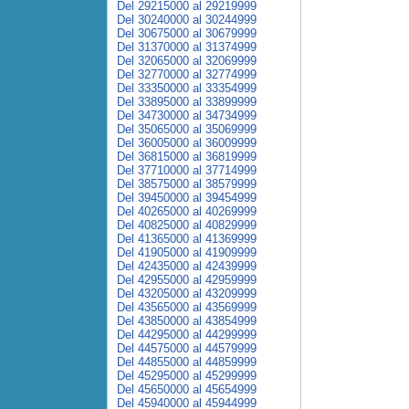
Del 29215000 al 29219999
Del 30240000 al 30244999
Del 30675000 al 30679999
Del 31370000 al 31374999
Del 32065000 al 32069999
Del 32770000 al 32774999
Del 33350000 al 33354999
Del 33895000 al 33899999
Del 34730000 al 34734999
Del 35065000 al 35069999
Del 36005000 al 36009999
Del 36815000 al 36819999
Del 37710000 al 37714999
Del 38575000 al 38579999
Del 39450000 al 39454999
Del 40265000 al 40269999
Del 40825000 al 40829999
Del 41365000 al 41369999
Del 41905000 al 41909999
Del 42435000 al 42439999
Del 42955000 al 42959999
Del 43205000 al 43209999
Del 43565000 al 43569999
Del 43850000 al 43854999
Del 44295000 al 44299999
Del 44575000 al 44579999
Del 44855000 al 44859999
Del 45295000 al 45299999
Del 45650000 al 45654999
Del 45940000 al 45944999