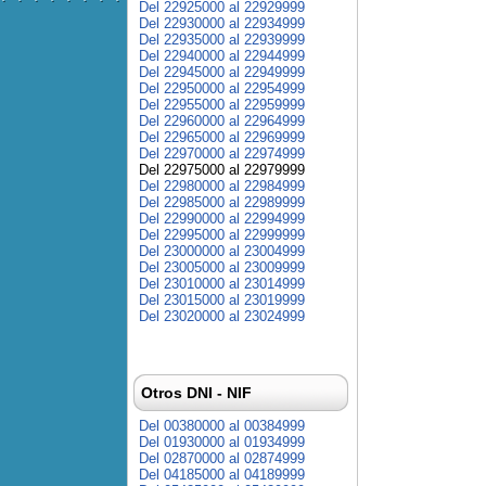
Del 22925000 al 22929999
Del 22930000 al 22934999
Del 22935000 al 22939999
Del 22940000 al 22944999
Del 22945000 al 22949999
Del 22950000 al 22954999
Del 22955000 al 22959999
Del 22960000 al 22964999
Del 22965000 al 22969999
Del 22970000 al 22974999
Del 22975000 al 22979999
Del 22980000 al 22984999
Del 22985000 al 22989999
Del 22990000 al 22994999
Del 22995000 al 22999999
Del 23000000 al 23004999
Del 23005000 al 23009999
Del 23010000 al 23014999
Del 23015000 al 23019999
Del 23020000 al 23024999
Otros DNI - NIF
Del 00380000 al 00384999
Del 01930000 al 01934999
Del 02870000 al 02874999
Del 04185000 al 04189999