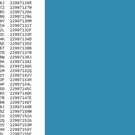
6J
22997126R
7Z
22997127W
8S
22997128A
9Q
22997129G
0V
22997130M
1H
22997131Y
2L
22997132F
3C
22997133P
4K
22997134D
5E
22997135X
6T
22997136B
7R
22997137N
8W
22997138J
9A
22997139Z
0G
22997140S
1M
22997141Q
2Y
22997142V
3F
22997143H
4P
22997144L
5D
22997145C
6X
22997146K
7B
22997147E
8N
22997148T
9J
22997149R
0Z
22997150W
1S
22997151A
2Q
22997152G
3V
22997153M
4H
22997154Y
5L
22997155F