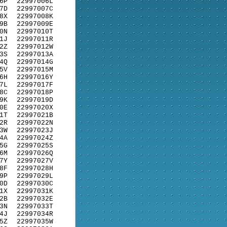
6P
22997006L
7D
22997007C
8X
22997008K
9B
22997009E
0N
22997010T
1J
22997011R
2Z
22997012W
3S
22997013A
4Q
22997014G
5V
22997015M
6H
22997016Y
7L
22997017F
8C
22997018P
9K
22997019D
0E
22997020X
1T
22997021B
2R
22997022N
3W
22997023J
4A
22997024Z
5G
22997025S
6M
22997026Q
7Y
22997027V
8F
22997028H
9P
22997029L
0D
22997030C
1X
22997031K
2B
22997032E
3N
22997033T
4J
22997034R
5Z
22997035W