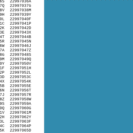
6S
22997036A
7Q
22997037G
8V
22997038M
9H
22997039Y
0L
22997040F
1C
22997041P
2K
22997042D
3E
22997043X
4T
22997044B
5R
22997045N
6W
22997046J
7A
22997047Z
8G
22997048S
9M
22997049Q
0Y
22997050V
1F
22997051H
2P
22997052L
3D
22997053C
4X
22997054K
5B
22997055E
6N
22997056T
7J
22997057R
8Z
22997058W
9S
22997059A
0Q
22997060G
1V
22997061M
2H
22997062Y
3L
22997063F
4C
22997064P
5K
22997065D