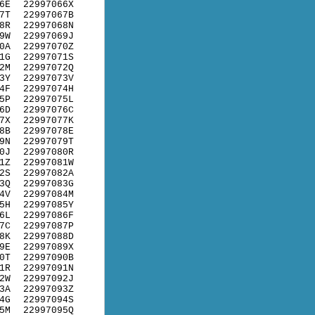
6E
22997066X
7T
22997067B
8R
22997068N
9W
22997069J
0A
22997070Z
1G
22997071S
2M
22997072Q
3Y
22997073V
4F
22997074H
5P
22997075L
6D
22997076C
7X
22997077K
8B
22997078E
9N
22997079T
0J
22997080R
1Z
22997081W
2S
22997082A
3Q
22997083G
4V
22997084M
5H
22997085Y
6L
22997086F
7C
22997087P
8K
22997088D
9E
22997089X
0T
22997090B
1R
22997091N
2W
22997092J
3A
22997093Z
4G
22997094S
5M
22997095Q