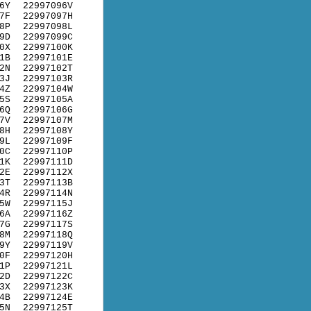
6Y
22997096V
7F
22997097H
8P
22997098L
9D
22997099C
0X
22997100K
1B
22997101E
2N
22997102T
3J
22997103R
4Z
22997104W
5S
22997105A
6Q
22997106G
7V
22997107M
8H
22997108Y
9L
22997109F
0C
22997110P
1K
22997111D
2E
22997112X
3T
22997113B
4R
22997114N
5W
22997115J
6A
22997116Z
7G
22997117S
8M
22997118Q
9Y
22997119V
0F
22997120H
1P
22997121L
2D
22997122C
3X
22997123K
4B
22997124E
5N
22997125T