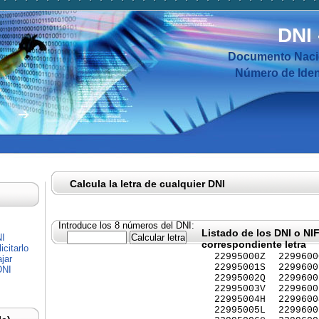
DNI
Documento Nacio
Número de Ident
Calcula la letra de cualquier DNI
Introduce los 8 números del DNI:
Listado de los DNI o NI
NI
correspondiente letra
citarlo
22995000Z
2299600
jar
22995001S
2299600
DNI
22995002Q
2299600
22995003V
2299600
22995004H
2299600
22995005L
2299600