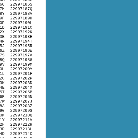
6G
22997186S
7M
22997187Q
8Y
22997188V
9F
22997189H
0P
22997190L
1D
22997191C
2X
22997192K
3B
22997193E
4N
22997194T
5J
22997195R
6Z
22997196W
7S
22997197A
8Q
22997198G
9V
22997199M
0H
22997200Y
1L
22997201F
2C
22997202P
3K
22997203D
4E
22997204X
5T
22997205B
6R
22997206N
7W
22997207J
8A
22997208Z
9G
22997209S
0M
22997210Q
1Y
22997211V
2F
22997212H
3P
22997213L
4D
22997214C