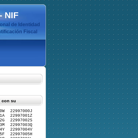
-
NIF
nal de Identidad
ificación Fiscal
F con su
0W
22997000J
1A
22997001Z
2G
22997002S
3M
22997003Q
4Y
22997004V
5F
22997005H