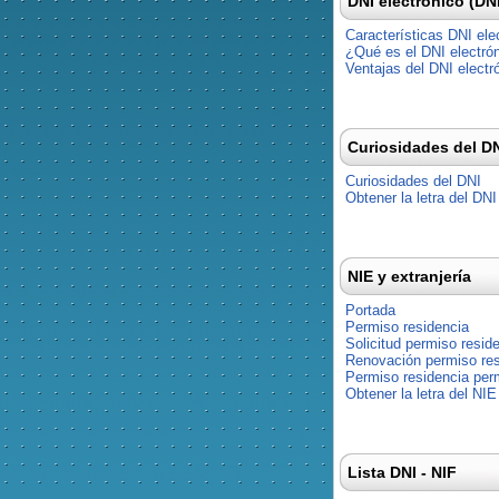
DNI electrónico (DN
Características DNI ele
¿Qué es el DNI electró
Ventajas del DNI electr
Curiosidades del D
Curiosidades del DNI
Obtener la letra del DNI
NIE y extranjería
Portada
Permiso residencia
Solicitud permiso resid
Renovación permiso res
Permiso residencia pe
Obtener la letra del NIE
Lista DNI - NIF