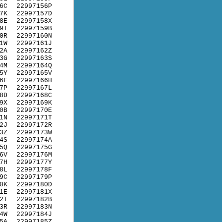
6C
22997156P
7K
22997157D
8E
22997158X
9T
22997159B
0R
22997160N
1W
22997161J
2A
22997162Z
3G
22997163S
4M
22997164Q
5Y
22997165V
6F
22997166H
7P
22997167L
8D
22997168C
9X
22997169K
0B
22997170E
1N
22997171T
2J
22997172R
3Z
22997173W
4S
22997174A
5Q
22997175G
6V
22997176M
7H
22997177Y
8L
22997178F
9C
22997179P
0K
22997180D
1E
22997181X
2T
22997182B
3R
22997183N
4W
22997184J
5A
22997185Z