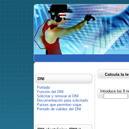
Calcula la l
DNI
Portada
Introduce los 8 
Función del DNI
Solicitar y renovar el DNI
Documentación para solicitarlo
Países que permiten viajar
Periodo de validez del DNI