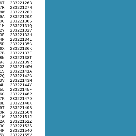
6T
23322126B
7R
23322127N
8W
23322128J
9A
23322129Z
0G
23322130S
1M
23322131Q
2Y
23322132V
3F
23322133H
4P
23322134L
5D
23322135C
6X
23322136K
7B
23322137E
8N
23322138T
9J
23322139R
0Z
23322140W
1S
23322141A
2Q
23322142G
3V
23322143M
4H
23322144Y
5L
23322145F
6C
23322146P
7K
23322147D
8E
23322148X
9T
23322149B
0R
23322150N
1W
23322151J
2A
23322152Z
3G
23322153S
4M
23322154Q
5Y
23322155V