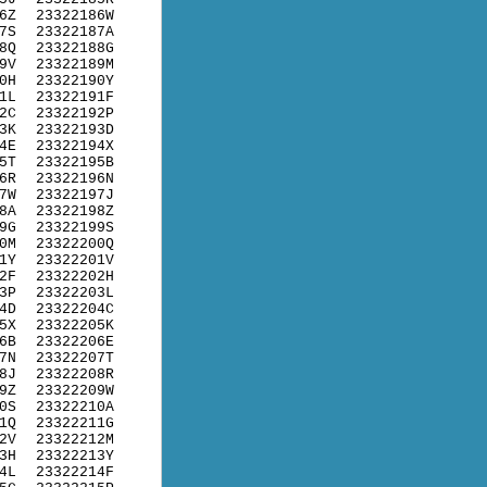
6Z
23322186W
7S
23322187A
8Q
23322188G
9V
23322189M
0H
23322190Y
1L
23322191F
2C
23322192P
3K
23322193D
4E
23322194X
5T
23322195B
6R
23322196N
7W
23322197J
8A
23322198Z
9G
23322199S
0M
23322200Q
1Y
23322201V
2F
23322202H
3P
23322203L
4D
23322204C
5X
23322205K
6B
23322206E
7N
23322207T
8J
23322208R
9Z
23322209W
0S
23322210A
1Q
23322211G
2V
23322212M
3H
23322213Y
4L
23322214F