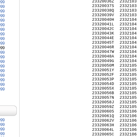
23320036Z
2332103
999
23320037S
2332103
999
23320038Q
2332103
999
23320039V
2332103
999
23320040H
2332104
999
23320041L
2332104
999
23320042C
2332104
999
23320043K
2332104
999
23320044E
2332104
999
23320045T
2332104
999
23320046R
2332104
999
23320047W
2332104
999
23320048A
2332104
999
23320049G
2332104
999
23320050M
2332105
999
23320051Y
2332105
999
23320052F
2332105
999
23320053P
2332105
999
23320054D
2332105
999
23320055X
2332105
999
23320056B
2332105
23320057N
2332105
23320058J
2332105
23320059Z
2332105
23320060S
2332106
23320061Q
2332106
999
23320062V
2332106
999
23320063H
2332106
999
23320064L
2332106
999
23320065C
2332106