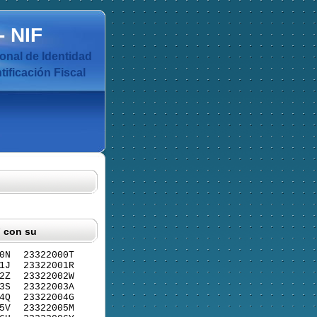
-
NIF
nal de Identidad
ificación Fiscal
F con su
0N
23322000T
1J
23322001R
2Z
23322002W
3S
23322003A
4Q
23322004G
5V
23322005M