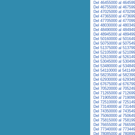
Del 46455000 al 46459
Del 46755000 al 46759
Del 47025000 al 47029
Del 47365000 al 47369
Del 47705000 al 47709
Del 48030000 al 48034
Del 48490000 al 48494
Del 48945000 al 48949
Del 50160000 al 50164
Del 50750000 al 50754
Del 51375000 al 51379
Del 52105000 al 52109
Del 52610000 al 52614
Del 53045000 al 53049
Del 53480000 al 53484
Del 54110000 al 54114
Del 58235000 al 58239
Del 62930000 al 62934
Del 67675000 al 67679
Del 70520000 al 70524
Del 71265000 al 71269
Del 71905000 al 71909
Del 72510000 al 72514
Del 73140000 al 73144
Del 74350000 al 74354
Del 75060000 al 75064
Del 75815000 al 75819
Del 76655000 al 76659
Del 77340000 al 77344
Del 78085000 al 78089