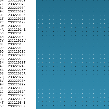
6H
23322006Y
7L
23322007F
8C
23322008P
9K
23322009D
0E
23322010X
1T
23322011B
2R
23322012N
3W
23322013J
4A
23322014Z
5G
23322015S
6M
23322016Q
7Y
23322017V
8F
23322018H
9P
23322019L
0D
23322020C
1X
23322021K
2B
23322022E
3N
23322023T
4J
23322024R
5Z
23322025W
6S
23322026A
7Q
23322027G
8V
23322028M
9H
23322029Y
0L
23322030F
1C
23322031P
2K
23322032D
3E
23322033X
4T
23322034B
5R
23322035N