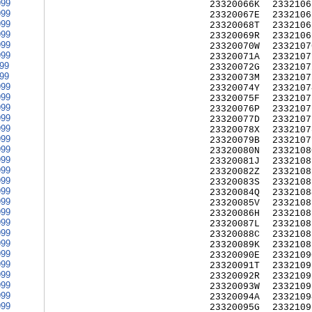
999
23320066K
2332106
999
23320067E
2332106
999
23320068T
2332106
999
23320069R
2332106
999
23320070W
2332107
999
23320071A
2332107
999
23320072G
2332107
999
23320073M
2332107
999
23320074Y
2332107
999
23320075F
2332107
999
23320076P
2332107
999
23320077D
2332107
999
23320078X
2332107
999
23320079B
2332107
999
23320080N
2332108
999
23320081J
2332108
999
23320082Z
2332108
999
23320083S
2332108
999
23320084Q
2332108
999
23320085V
2332108
999
23320086H
2332108
999
23320087L
2332108
999
23320088C
2332108
999
23320089K
2332108
999
23320090E
2332109
999
23320091T
2332109
999
23320092R
2332109
999
23320093W
2332109
999
23320094A
2332109
999
23320095G
2332109