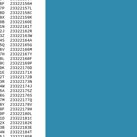
6F
23322156H
7P
23322157L
8D
23322158C
9X
23322159K
0B
23322160E
1N
23322161T
2J
23322162R
3Z
23322163W
4S
23322164A
5Q
23322165G
6V
23322166M
7H
23322167Y
8L
23322168F
9C
23322169P
0K
23322170D
1E
23322171X
2T
23322172B
3R
23322173N
4W
23322174J
5A
23322175Z
6G
23322176S
7M
23322177Q
8Y
23322178V
9F
23322179H
0P
23322180L
1D
23322181C
2X
23322182K
3B
23322183E
4N
23322184T
5J
23322185R