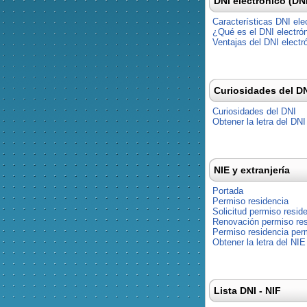
DNI electrónico (DN
Características DNI ele
¿Qué es el DNI electró
Ventajas del DNI electr
Curiosidades del D
Curiosidades del DNI
Obtener la letra del DNI
NIE y extranjería
Portada
Permiso residencia
Solicitud permiso resid
Renovación permiso res
Permiso residencia pe
Obtener la letra del NIE
Lista DNI - NIF