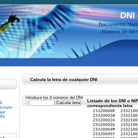
DNI
Documento Nacio
Número de Ident
Calcula la letra de cualquier DNI
Introduce los 8 números del DNI:
Listado de los DNI o NI
NI
correspondiente letra
citarlo
23320000R
2332100
jar
23320001W
2332100
DNI
23320002A
2332100
23320003G
2332100
23320004M
2332100
23320005Y
2332100