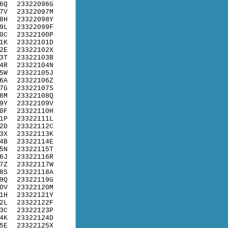
6Q
23322096G
7V
23322097M
8H
23322098Y
9L
23322099F
0C
23322100P
1K
23322101D
2E
23322102X
3T
23322103B
4R
23322104N
5W
23322105J
6A
23322106Z
7G
23322107S
8M
23322108Q
9Y
23322109V
0F
23322110H
1P
23322111L
2D
23322112C
3X
23322113K
4B
23322114E
5N
23322115T
6J
23322116R
7Z
23322117W
8S
23322118A
9Q
23322119G
0V
23322120M
1H
23322121Y
2L
23322122F
3C
23322123P
4K
23322124D
5E
23322125X