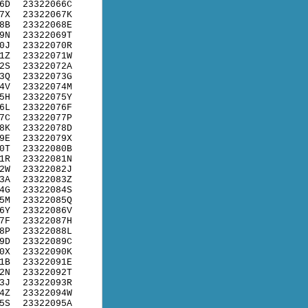
6D
23322066C
7X
23322067K
8B
23322068E
9N
23322069T
0J
23322070R
1Z
23322071W
2S
23322072A
3Q
23322073G
4V
23322074M
5H
23322075Y
6L
23322076F
7C
23322077P
8K
23322078D
9E
23322079X
0T
23322080B
1R
23322081N
2W
23322082J
3A
23322083Z
4G
23322084S
5M
23322085Q
6Y
23322086V
7F
23322087H
8P
23322088L
9D
23322089C
0X
23322090K
1B
23322091E
2N
23322092T
3J
23322093R
4Z
23322094W
5S
23322095A