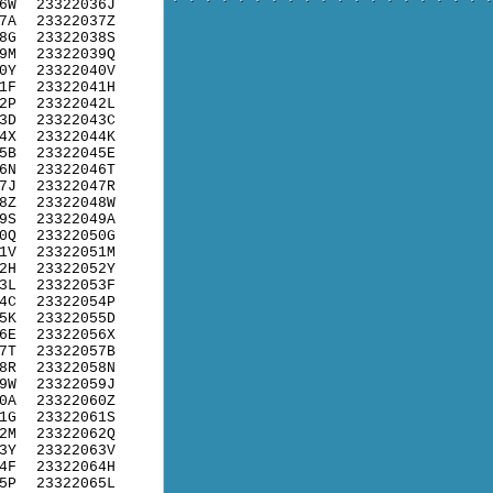
6W
23322036J
7A
23322037Z
8G
23322038S
9M
23322039Q
0Y
23322040V
1F
23322041H
2P
23322042L
3D
23322043C
4X
23322044K
5B
23322045E
6N
23322046T
7J
23322047R
8Z
23322048W
9S
23322049A
0Q
23322050G
1V
23322051M
2H
23322052Y
3L
23322053F
4C
23322054P
5K
23322055D
6E
23322056X
7T
23322057B
8R
23322058N
9W
23322059J
0A
23322060Z
1G
23322061S
2M
23322062Q
3Y
23322063V
4F
23322064H
5P
23322065L