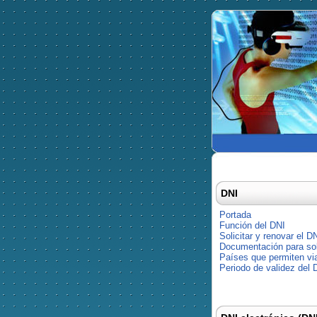
DNI
Portada
Función del DNI
Solicitar y renovar el D
Documentación para soli
Países que permiten via
Periodo de validez del 