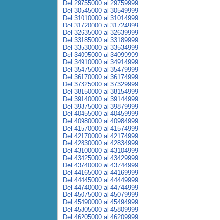
Del 29755000 al 29759999
Del 30545000 al 30549999
Del 31010000 al 31014999
Del 31720000 al 31724999
Del 32635000 al 32639999
Del 33185000 al 33189999
Del 33530000 al 33534999
Del 34095000 al 34099999
Del 34910000 al 34914999
Del 35475000 al 35479999
Del 36170000 al 36174999
Del 37325000 al 37329999
Del 38150000 al 38154999
Del 39140000 al 39144999
Del 39875000 al 39879999
Del 40455000 al 40459999
Del 40980000 al 40984999
Del 41570000 al 41574999
Del 42170000 al 42174999
Del 42830000 al 42834999
Del 43100000 al 43104999
Del 43425000 al 43429999
Del 43740000 al 43744999
Del 44165000 al 44169999
Del 44445000 al 44449999
Del 44740000 al 44744999
Del 45075000 al 45079999
Del 45490000 al 45494999
Del 45805000 al 45809999
Del 46205000 al 46209999