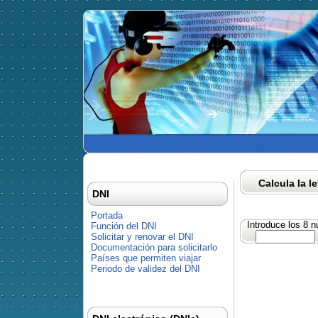
Calcula la l
DNI
Portada
Introduce los 8 
Función del DNI
Solicitar y renovar el DNI
Documentación para solicitarlo
Países que permiten viajar
Periodo de validez del DNI