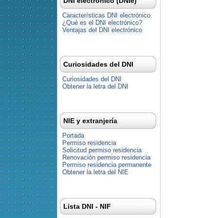
DNI electrónico (DNIe)
Características DNI electrónico
¿Qué es el DNI electrónico?
Ventajas del DNI electrónico
Curiosidades del DNI
Curiosidades del DNI
Obtener la letra del DNI
NIE y extranjería
Portada
Permiso residencia
Solicitud permiso residencia
Renovación permiso residencia
Permiso residencia permanente
Obtener la letra del NIE
Lista DNI - NIF