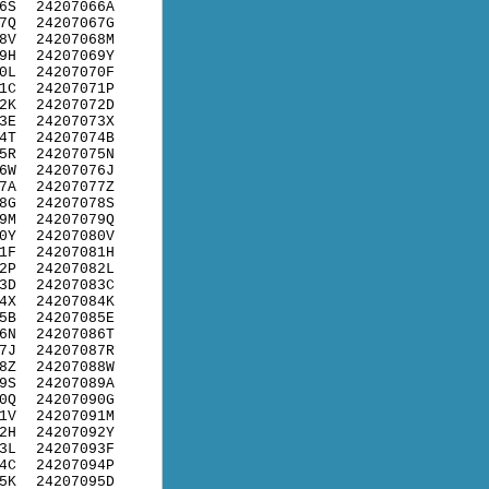
6S
24207066A
7Q
24207067G
8V
24207068M
9H
24207069Y
0L
24207070F
1C
24207071P
2K
24207072D
3E
24207073X
4T
24207074B
5R
24207075N
6W
24207076J
7A
24207077Z
8G
24207078S
9M
24207079Q
0Y
24207080V
1F
24207081H
2P
24207082L
3D
24207083C
4X
24207084K
5B
24207085E
6N
24207086T
7J
24207087R
8Z
24207088W
9S
24207089A
0Q
24207090G
1V
24207091M
2H
24207092Y
3L
24207093F
4C
24207094P
5K
24207095D