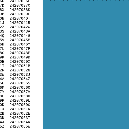
6P
24207036L
7D
24207037C
8X
24207038K
9B
24207039E
0N
24207040T
1J
24207041R
2Z
24207042W
3S
24207043A
4Q
24207044G
5V
24207045M
6H
24207046Y
7L
24207047F
8C
24207048P
9K
24207049D
0E
24207050X
1T
24207051B
2R
24207052N
3W
24207053J
4A
24207054Z
5G
24207055S
6M
24207056Q
7Y
24207057V
8F
24207058H
9P
24207059L
0D
24207060C
1X
24207061K
2B
24207062E
3N
24207063T
4J
24207064R
5Z
24207065W