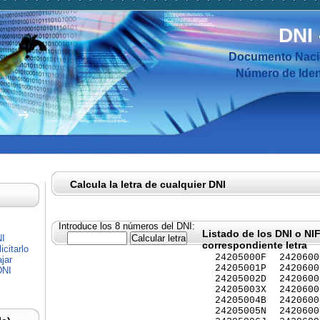
DNI
Documento Nacio
Número de Ident
Calcula la letra de cualquier DNI
Introduce los 8 números del DNI:
Listado de los DNI o NI
NI
correspondiente letra
citarlo
24205000F
2420600
jar
24205001P
2420600
DNI
24205002D
2420600
24205003X
2420600
24205004B
2420600
24205005N
2420600