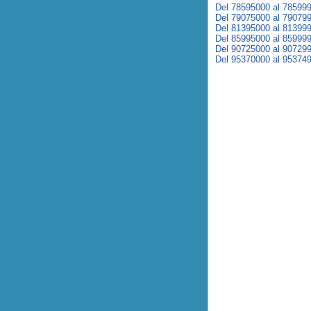
Del 78595000 al 78599
Del 79075000 al 79079
Del 81395000 al 81399
Del 85995000 al 85999
Del 90725000 al 90729
Del 95370000 al 95374