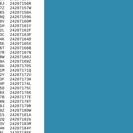
6J
24207156R
7Z
24207157W
8S
24207158A
9Q
24207159G
0V
24207160M
1H
24207161Y
2L
24207162F
3C
24207163P
4K
24207164D
5E
24207165X
6T
24207166B
7R
24207167N
8W
24207168J
9A
24207169Z
0G
24207170S
1M
24207171Q
2Y
24207172V
3F
24207173H
4P
24207174L
5D
24207175C
6X
24207176K
7B
24207177E
8N
24207178T
9J
24207179R
0Z
24207180W
1S
24207181A
2Q
24207182G
3V
24207183M
4H
24207184Y
5L
24207185F