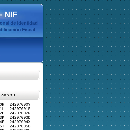
-
NIF
nal de Identidad
ificación Fiscal
F con su
0H
24207000Y
1L
24207001F
2C
24207002P
3K
24207003D
4E
24207004X
5T
24207005B