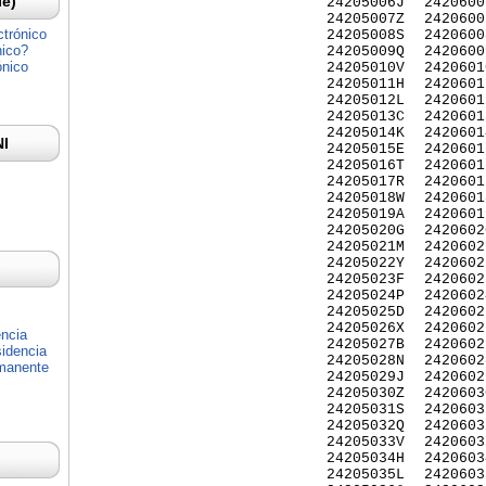
Ie)
24205006J
2420600
24205007Z
2420600
ctrónico
24205008S
2420600
nico?
24205009Q
2420600
ónico
24205010V
2420601
24205011H
2420601
24205012L
2420601
24205013C
2420601
24205014K
2420601
NI
24205015E
2420601
24205016T
2420601
24205017R
2420601
24205018W
2420601
24205019A
2420601
24205020G
2420602
24205021M
2420602
24205022Y
2420602
24205023F
2420602
24205024P
2420602
24205025D
2420602
24205026X
2420602
encia
24205027B
2420602
idencia
24205028N
2420602
rmanente
24205029J
2420602
24205030Z
2420603
24205031S
2420603
24205032Q
2420603
24205033V
2420603
24205034H
2420603
24205035L
2420603