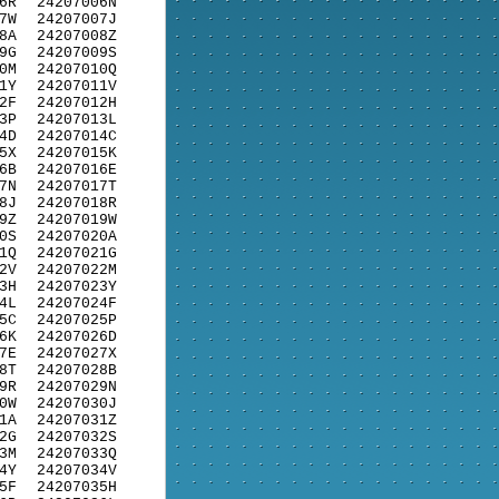
6R
24207006N
7W
24207007J
8A
24207008Z
9G
24207009S
0M
24207010Q
1Y
24207011V
2F
24207012H
3P
24207013L
4D
24207014C
5X
24207015K
6B
24207016E
7N
24207017T
8J
24207018R
9Z
24207019W
0S
24207020A
1Q
24207021G
2V
24207022M
3H
24207023Y
4L
24207024F
5C
24207025P
6K
24207026D
7E
24207027X
8T
24207028B
9R
24207029N
0W
24207030J
1A
24207031Z
2G
24207032S
3M
24207033Q
4Y
24207034V
5F
24207035H