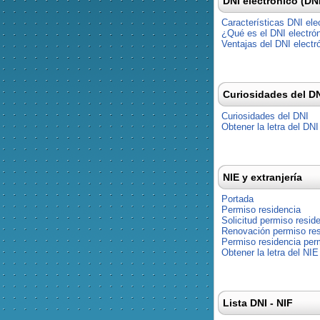
DNI electrónico (DN
Características DNI ele
¿Qué es el DNI electró
Ventajas del DNI electr
Curiosidades del D
Curiosidades del DNI
Obtener la letra del DNI
NIE y extranjería
Portada
Permiso residencia
Solicitud permiso resid
Renovación permiso res
Permiso residencia pe
Obtener la letra del NIE
Lista DNI - NIF