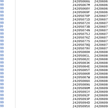
999
24205066G
2420606
999
24205067M
2420606
999
24205068Y
2420606
999
24205069F
2420606
999
24205070P
2420607
999
24205071D
2420607
999
24205072X
2420607
999
24205073B
2420607
999
24205074N
2420607
999
24205075J
2420607
999
24205076Z
2420607
999
24205077S
2420607
999
24205078Q
2420607
999
24205079V
2420607
999
24205080H
2420608
999
24205081L
2420608
999
24205082C
2420608
999
24205083K
2420608
999
24205084E
2420608
999
24205085T
2420608
999
24205086R
2420608
999
24205087W
2420608
999
24205088A
2420608
999
24205089G
2420608
999
24205090M
2420609
999
24205091Y
2420609
999
24205092F
2420609
999
24205093P
2420609
999
24205094D
2420609
999
24205095X
2420609