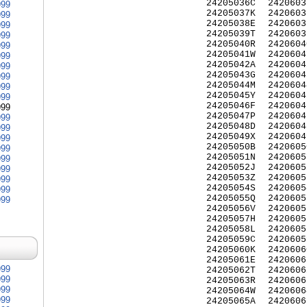
24205036C
2420603
999
24205037K
2420603
999
24205038E
2420603
999
24205039T
2420603
999
24205040R
2420604
999
24205041W
2420604
999
24205042A
2420604
999
24205043G
2420604
999
24205044M
2420604
999
24205045Y
2420604
999
24205046F
2420604
999
24205047P
2420604
999
24205048D
2420604
999
24205049X
2420604
999
24205050B
2420605
999
24205051N
2420605
999
24205052J
2420605
999
24205053Z
2420605
999
24205054S
2420605
999
24205055Q
2420605
999
24205056V
2420605
24205057H
2420605
24205058L
2420605
24205059C
2420605
24205060K
2420606
24205061E
2420606
999
24205062T
2420606
999
24205063R
2420606
999
24205064W
2420606
999
24205065A
2420606