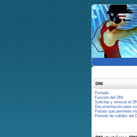
DNI
Portada
Función del DNI
Solicitar y renovar el D
Documentación para soli
Países que permiten via
Periodo de validez del 