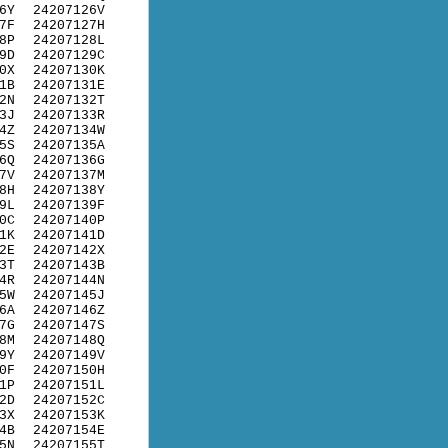
6Y
24207126V
7F
24207127H
8P
24207128L
9D
24207129C
0X
24207130K
1B
24207131E
2N
24207132T
3J
24207133R
4Z
24207134W
5S
24207135A
6Q
24207136G
7V
24207137M
8H
24207138Y
9L
24207139F
0C
24207140P
1K
24207141D
2E
24207142X
3T
24207143B
4R
24207144N
5W
24207145J
6A
24207146Z
7G
24207147S
8M
24207148Q
9Y
24207149V
0F
24207150H
1P
24207151L
2D
24207152C
3X
24207153K
4B
24207154E
5N
24207155T