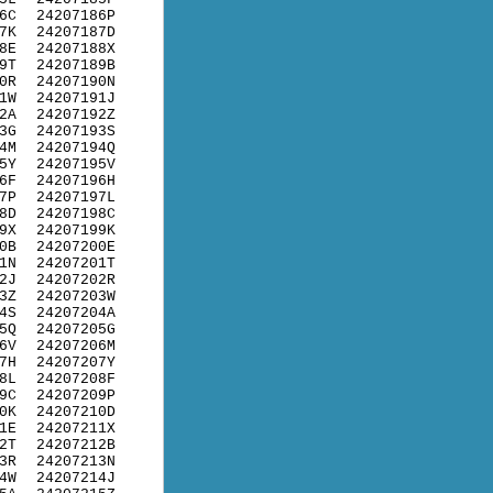
6C
24207186P
7K
24207187D
8E
24207188X
9T
24207189B
0R
24207190N
1W
24207191J
2A
24207192Z
3G
24207193S
4M
24207194Q
5Y
24207195V
6F
24207196H
7P
24207197L
8D
24207198C
9X
24207199K
0B
24207200E
1N
24207201T
2J
24207202R
3Z
24207203W
4S
24207204A
5Q
24207205G
6V
24207206M
7H
24207207Y
8L
24207208F
9C
24207209P
0K
24207210D
1E
24207211X
2T
24207212B
3R
24207213N
4W
24207214J