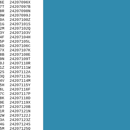
6E
24207096X
7T
24207097B
8R
24207098N
9W
24207099J
0A
24207100Z
1G
24207101S
2M
24207102Q
3Y
24207103V
4F
24207104H
5P
24207105L
6D
24207106C
7X
24207107K
8B
24207108E
9N
24207109T
0J
24207110R
1Z
24207111W
2S
24207112A
3Q
24207113G
4V
24207114M
5H
24207115Y
6L
24207116F
7C
24207117P
8K
24207118D
9E
24207119X
0T
24207120B
1R
24207121N
2W
24207122J
3A
24207123Z
4G
24207124S
5M
24207125Q