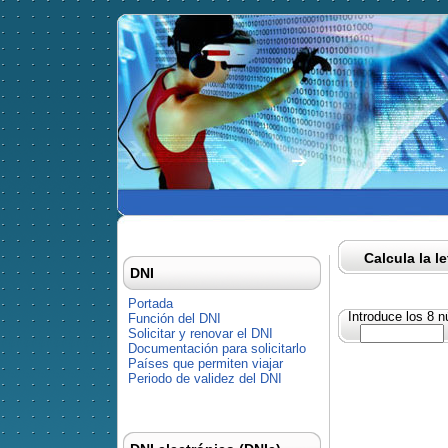
Calcula la l
DNI
Portada
Introduce los 8 
Función del DNI
Solicitar y renovar el DNI
Documentación para solicitarlo
Países que permiten viajar
Periodo de validez del DNI