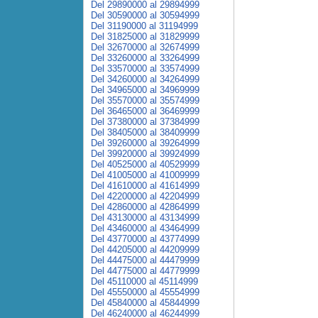
Del 29890000 al 29894999
Del 30590000 al 30594999
Del 31190000 al 31194999
Del 31825000 al 31829999
Del 32670000 al 32674999
Del 33260000 al 33264999
Del 33570000 al 33574999
Del 34260000 al 34264999
Del 34965000 al 34969999
Del 35570000 al 35574999
Del 36465000 al 36469999
Del 37380000 al 37384999
Del 38405000 al 38409999
Del 39260000 al 39264999
Del 39920000 al 39924999
Del 40525000 al 40529999
Del 41005000 al 41009999
Del 41610000 al 41614999
Del 42200000 al 42204999
Del 42860000 al 42864999
Del 43130000 al 43134999
Del 43460000 al 43464999
Del 43770000 al 43774999
Del 44205000 al 44209999
Del 44475000 al 44479999
Del 44775000 al 44779999
Del 45110000 al 45114999
Del 45550000 al 45554999
Del 45840000 al 45844999
Del 46240000 al 46244999