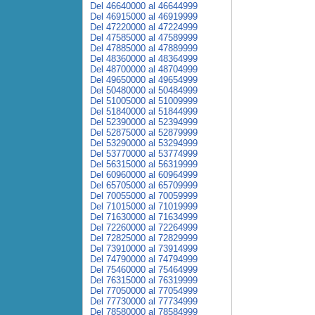
Del 46640000 al 46644999
Del 46915000 al 46919999
Del 47220000 al 47224999
Del 47585000 al 47589999
Del 47885000 al 47889999
Del 48360000 al 48364999
Del 48700000 al 48704999
Del 49650000 al 49654999
Del 50480000 al 50484999
Del 51005000 al 51009999
Del 51840000 al 51844999
Del 52390000 al 52394999
Del 52875000 al 52879999
Del 53290000 al 53294999
Del 53770000 al 53774999
Del 56315000 al 56319999
Del 60960000 al 60964999
Del 65705000 al 65709999
Del 70055000 al 70059999
Del 71015000 al 71019999
Del 71630000 al 71634999
Del 72260000 al 72264999
Del 72825000 al 72829999
Del 73910000 al 73914999
Del 74790000 al 74794999
Del 75460000 al 75464999
Del 76315000 al 76319999
Del 77050000 al 77054999
Del 77730000 al 77734999
Del 78580000 al 78584999