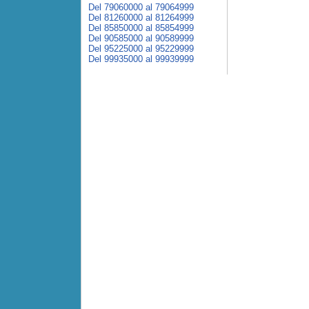
Del 79060000 al 79064999
Del 81260000 al 81264999
Del 85850000 al 85854999
Del 90585000 al 90589999
Del 95225000 al 95229999
Del 99935000 al 99939999