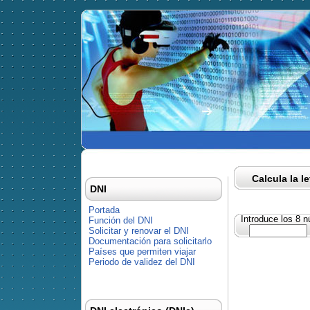
Calcula la l
DNI
Portada
Introduce los 8 
Función del DNI
Solicitar y renovar el DNI
Documentación para solicitarlo
Países que permiten viajar
Periodo de validez del DNI