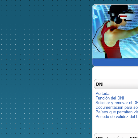
DNI
Portada
Función del DNI
Solicitar y renovar el D
Documentación para soli
Países que permiten via
Periodo de validez del 