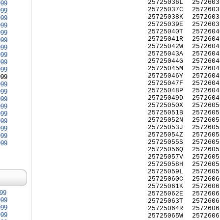
25725036L
2572603
999
25725037C
2572603
999
25725038K
2572603
999
25725039E
2572603
999
25725040T
2572604
999
25725041R
2572604
999
25725042W
2572604
999
25725043A
2572604
999
25725044G
2572604
999
25725045M
2572604
999
25725046Y
2572604
999
25725047F
2572604
999
25725048P
2572604
999
25725049D
2572604
999
25725050X
2572605
999
25725051B
2572605
999
25725052N
2572605
999
25725053J
2572605
999
25725054Z
2572605
999
25725055S
2572605
999
25725056Q
2572605
25725057V
2572605
25725058H
2572605
25725059L
2572605
25725060C
2572606
25725061K
2572606
999
25725062E
2572606
999
25725063T
2572606
999
25725064R
2572606
999
25725065W
2572606