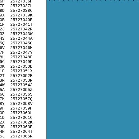
6F
25727036H
7P
25727037L
8D
25727038C
9X
25727039K
0B
25727040E
1N
25727041T
2J
25727042R
3Z
25727043W
4S
25727044A
5Q
25727045G
6V
25727046M
7H
25727047Y
8L
25727048F
9C
25727049P
0K
25727050D
1E
25727051X
2T
25727052B
3R
25727053N
4W
25727054J
5A
25727055Z
6G
25727056S
7M
25727057Q
8Y
25727058V
9F
25727059H
0P
25727060L
1D
25727061C
2X
25727062K
3B
25727063E
4N
25727064T
5J
25727065R