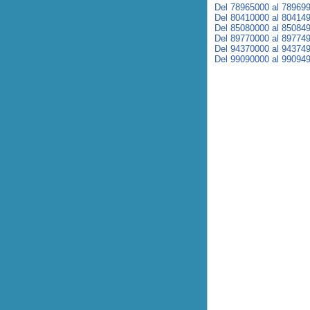
Del 78965000 al 78969
Del 80410000 al 80414
Del 85080000 al 85084
Del 89770000 al 89774
Del 94370000 al 94374
Del 99090000 al 99094