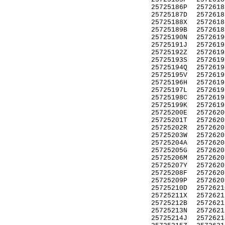
25725186P
2572618
25725187D
2572618
25725188X
2572618
25725189B
2572618
25725190N
2572619
25725191J
2572619
25725192Z
2572619
25725193S
2572619
25725194Q
2572619
25725195V
2572619
25725196H
2572619
25725197L
2572619
25725198C
2572619
25725199K
2572619
25725200E
2572620
25725201T
2572620
25725202R
2572620
25725203W
2572620
25725204A
2572620
25725205G
2572620
25725206M
2572620
25725207Y
2572620
25725208F
2572620
25725209P
2572620
25725210D
2572621
25725211X
2572621
25725212B
2572621
25725213N
2572621
25725214J
2572621