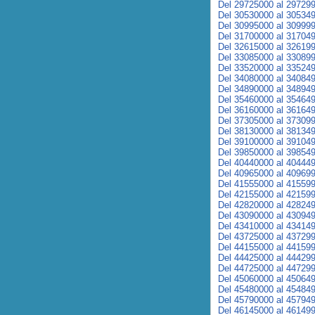
Del 29725000 al 29729
Del 30530000 al 30534
Del 30995000 al 30999
Del 31700000 al 31704
Del 32615000 al 32619
Del 33085000 al 33089
Del 33520000 al 33524
Del 34080000 al 34084
Del 34890000 al 34894
Del 35460000 al 35464
Del 36160000 al 36164
Del 37305000 al 37309
Del 38130000 al 38134
Del 39100000 al 39104
Del 39850000 al 39854
Del 40440000 al 40444
Del 40965000 al 40969
Del 41555000 al 41559
Del 42155000 al 42159
Del 42820000 al 42824
Del 43090000 al 43094
Del 43410000 al 43414
Del 43725000 al 43729
Del 44155000 al 44159
Del 44425000 al 44429
Del 44725000 al 44729
Del 45060000 al 45064
Del 45480000 al 45484
Del 45790000 al 45794
Del 46145000 al 46149