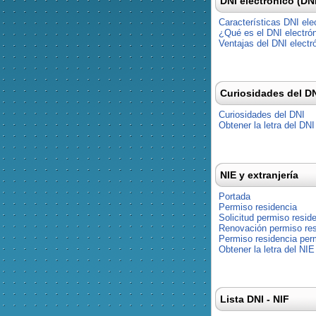
DNI electrónico (DN
Características DNI ele
¿Qué es el DNI electró
Ventajas del DNI electr
Curiosidades del D
Curiosidades del DNI
Obtener la letra del DNI
NIE y extranjería
Portada
Permiso residencia
Solicitud permiso resid
Renovación permiso res
Permiso residencia pe
Obtener la letra del NIE
Lista DNI - NIF