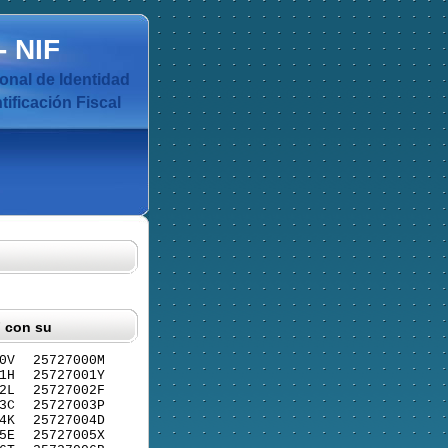
-
NIF
nal de Identidad
ificación Fiscal
F con su
0V
25727000M
1H
25727001Y
2L
25727002F
3C
25727003P
4K
25727004D
5E
25727005X