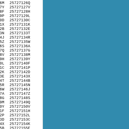
6M
25727126Q
7Y
25727127V
8F
25727128H
9P
25727129L
0D
25727130C
1X
25727131K
2B
25727132E
3N
25727133T
4J
25727134R
5Z
25727135W
6S
25727136A
7Q
25727137G
8V
25727138M
9H
25727139Y
0L
25727140F
1C
25727141P
2K
25727142D
3E
25727143X
4T
25727144B
5R
25727145N
6W
25727146J
7A
25727147Z
8G
25727148S
9M
25727149Q
0Y
25727150V
1F
25727151H
2P
25727152L
3D
25727153C
4X
25727154K
5B
25727155E