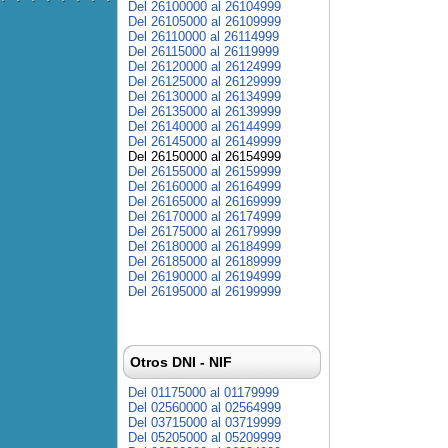
Del 26100000 al 26104999
Del 26105000 al 26109999
Del 26110000 al 26114999
Del 26115000 al 26119999
Del 26120000 al 26124999
Del 26125000 al 26129999
Del 26130000 al 26134999
Del 26135000 al 26139999
Del 26140000 al 26144999
Del 26145000 al 26149999
Del 26150000 al 26154999
Del 26155000 al 26159999
Del 26160000 al 26164999
Del 26165000 al 26169999
Del 26170000 al 26174999
Del 26175000 al 26179999
Del 26180000 al 26184999
Del 26185000 al 26189999
Del 26190000 al 26194999
Del 26195000 al 26199999
Otros DNI - NIF
Del 01175000 al 01179999
Del 02560000 al 02564999
Del 03715000 al 03719999
Del 05205000 al 05209999