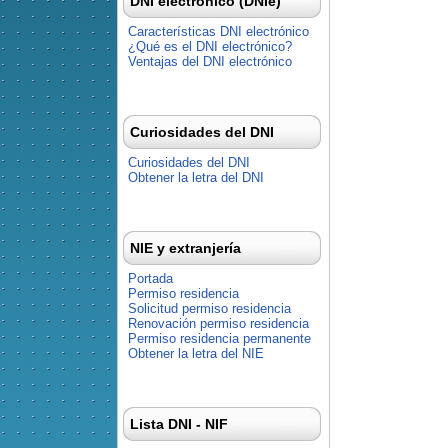
DNI electrónico (DNIe)
Características DNI electrónico
¿Qué es el DNI electrónico?
Ventajas del DNI electrónico
Curiosidades del DNI
Curiosidades del DNI
Obtener la letra del DNI
NIE y extranjería
Portada
Permiso residencia
Solicitud permiso residencia
Renovación permiso residencia
Permiso residencia permanente
Obtener la letra del NIE
Lista DNI - NIF