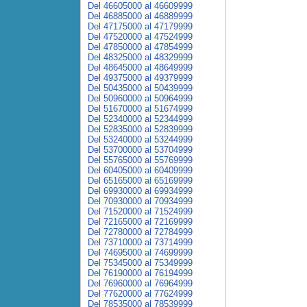
Del 46605000 al 46609999
Del 46885000 al 46889999
Del 47175000 al 47179999
Del 47520000 al 47524999
Del 47850000 al 47854999
Del 48325000 al 48329999
Del 48645000 al 48649999
Del 49375000 al 49379999
Del 50435000 al 50439999
Del 50960000 al 50964999
Del 51670000 al 51674999
Del 52340000 al 52344999
Del 52835000 al 52839999
Del 53240000 al 53244999
Del 53700000 al 53704999
Del 55765000 al 55769999
Del 60405000 al 60409999
Del 65165000 al 65169999
Del 69930000 al 69934999
Del 70930000 al 70934999
Del 71520000 al 71524999
Del 72165000 al 72169999
Del 72780000 al 72784999
Del 73710000 al 73714999
Del 74695000 al 74699999
Del 75345000 al 75349999
Del 76190000 al 76194999
Del 76960000 al 76964999
Del 77620000 al 77624999
Del 78535000 al 78539999