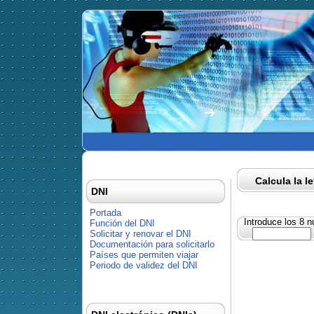
Calcula la l
DNI
Portada
Introduce los 8 
Función del DNI
Solicitar y renovar el DNI
Documentación para solicitarlo
Países que permiten viajar
Periodo de validez del DNI