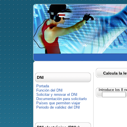
Calcula la l
DNI
Portada
Introduce los 8 
Función del DNI
Solicitar y renovar el DNI
Documentación para solicitarlo
Países que permiten viajar
Periodo de validez del DNI