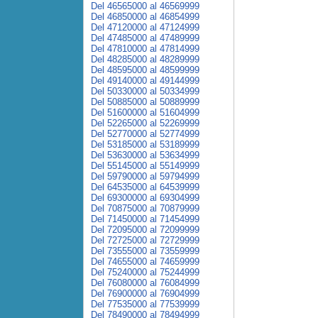
Del 46565000 al 46569999
Del 46850000 al 46854999
Del 47120000 al 47124999
Del 47485000 al 47489999
Del 47810000 al 47814999
Del 48285000 al 48289999
Del 48595000 al 48599999
Del 49140000 al 49144999
Del 50330000 al 50334999
Del 50885000 al 50889999
Del 51600000 al 51604999
Del 52265000 al 52269999
Del 52770000 al 52774999
Del 53185000 al 53189999
Del 53630000 al 53634999
Del 55145000 al 55149999
Del 59790000 al 59794999
Del 64535000 al 64539999
Del 69300000 al 69304999
Del 70875000 al 70879999
Del 71450000 al 71454999
Del 72095000 al 72099999
Del 72725000 al 72729999
Del 73555000 al 73559999
Del 74655000 al 74659999
Del 75240000 al 75244999
Del 76080000 al 76084999
Del 76900000 al 76904999
Del 77535000 al 77539999
Del 78490000 al 78494999