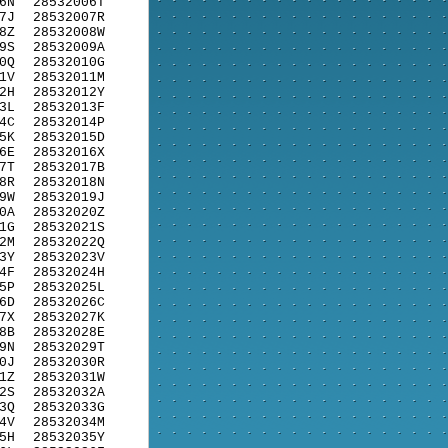
6N
28532006T
7J
28532007R
8Z
28532008W
9S
28532009A
0Q
28532010G
1V
28532011M
2H
28532012Y
3L
28532013F
4C
28532014P
5K
28532015D
6E
28532016X
7T
28532017B
8R
28532018N
9W
28532019J
0A
28532020Z
1G
28532021S
2M
28532022Q
3Y
28532023V
4F
28532024H
5P
28532025L
6D
28532026C
7X
28532027K
8B
28532028E
9N
28532029T
0J
28532030R
1Z
28532031W
2S
28532032A
3Q
28532033G
4V
28532034M
5H
28532035Y