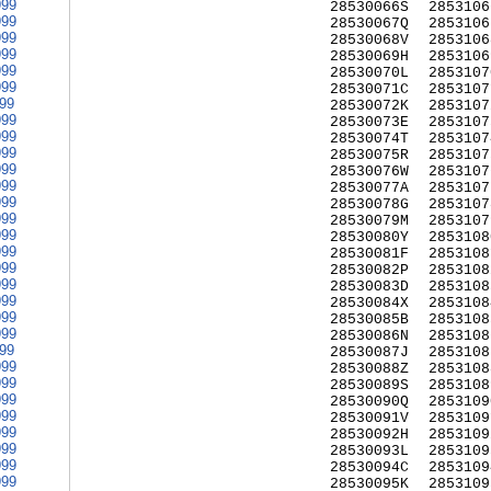
999
28530066S
2853106
999
28530067Q
2853106
999
28530068V
2853106
999
28530069H
2853106
999
28530070L
2853107
999
28530071C
2853107
999
28530072K
2853107
999
28530073E
2853107
999
28530074T
2853107
999
28530075R
2853107
999
28530076W
2853107
999
28530077A
2853107
999
28530078G
2853107
999
28530079M
2853107
999
28530080Y
2853108
999
28530081F
2853108
999
28530082P
2853108
999
28530083D
2853108
999
28530084X
2853108
999
28530085B
2853108
999
28530086N
2853108
999
28530087J
2853108
999
28530088Z
2853108
999
28530089S
2853108
999
28530090Q
2853109
999
28530091V
2853109
999
28530092H
2853109
999
28530093L
2853109
999
28530094C
2853109
999
28530095K
2853109