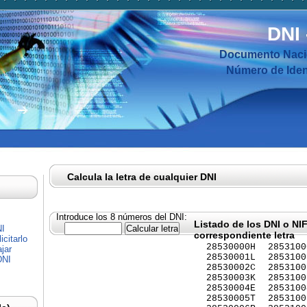
DNI
Documento Nacio
Número de Ident
Calcula la letra de cualquier DNI
Introduce los 8 números del DNI:
Listado de los DNI o NI
NI
correspondiente letra
citarlo
28530000H
2853100
jar
28530001L
2853100
DNI
28530002C
2853100
28530003K
2853100
28530004E
2853100
28530005T
2853100