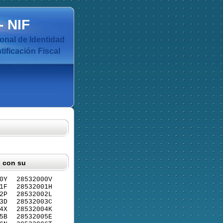
-
NIF
nal de Identidad
ificación Fiscal
F con su
0Y
28532000V
1F
28532001H
2P
28532002L
3D
28532003C
4X
28532004K
5B
28532005E