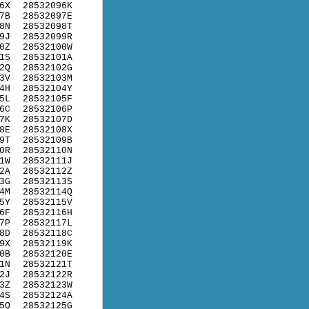
6X
28532096K
7B
28532097E
8N
28532098T
9J
28532099R
0Z
28532100W
1S
28532101A
2Q
28532102G
3V
28532103M
4H
28532104Y
5L
28532105F
6C
28532106P
7K
28532107D
8E
28532108X
9T
28532109B
0R
28532110N
1W
28532111J
2A
28532112Z
3G
28532113S
4M
28532114Q
5Y
28532115V
6F
28532116H
7P
28532117L
8D
28532118C
9X
28532119K
0B
28532120E
1N
28532121T
2J
28532122R
3Z
28532123W
4S
28532124A
5Q
28532125G