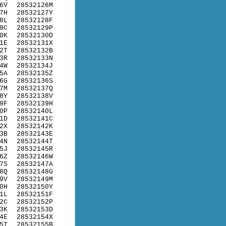
6V
28532126M
7H
28532127Y
8L
28532128F
9C
28532129P
0K
28532130D
1E
28532131X
2T
28532132B
3R
28532133N
4W
28532134J
5A
28532135Z
6G
28532136S
7M
28532137Q
8Y
28532138V
9F
28532139H
0P
28532140L
1D
28532141C
2X
28532142K
3B
28532143E
4N
28532144T
5J
28532145R
6Z
28532146W
7S
28532147A
8Q
28532148G
9V
28532149M
0H
28532150Y
1L
28532151F
2C
28532152P
3K
28532153D
4E
28532154X
5T
28532155B