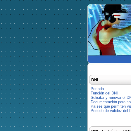
DNI
Portada
Función del DNI
Solicitar y renovar el D
Documentación para soli
Países que permiten via
Periodo de validez del 