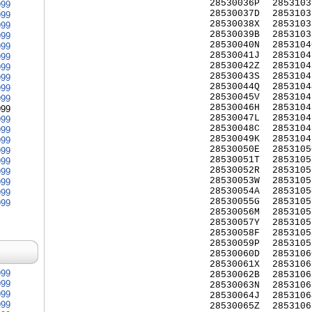
28530036P
2853103
999
28530037D
2853103
999
28530038X
2853103
999
28530039B
2853103
999
28530040N
2853104
999
28530041J
2853104
999
28530042Z
2853104
999
28530043S
2853104
999
28530044Q
2853104
999
28530045V
2853104
999
28530046H
2853104
999
28530047L
2853104
999
28530048C
2853104
999
28530049K
2853104
999
28530050E
2853105
999
28530051T
2853105
999
28530052R
2853105
999
28530053W
2853105
999
28530054A
2853105
999
28530055G
2853105
999
28530056M
2853105
28530057Y
2853105
28530058F
2853105
28530059P
2853105
28530060D
2853106
28530061X
2853106
999
28530062B
2853106
999
28530063N
2853106
999
28530064J
2853106
999
28530065Z
2853106