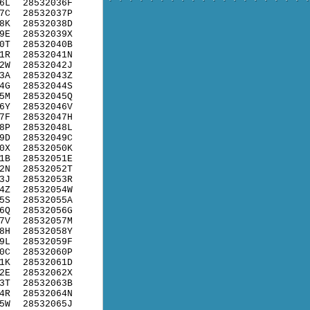
6L
28532036F
7C
28532037P
8K
28532038D
9E
28532039X
0T
28532040B
1R
28532041N
2W
28532042J
3A
28532043Z
4G
28532044S
5M
28532045Q
6Y
28532046V
7F
28532047H
8P
28532048L
9D
28532049C
0X
28532050K
1B
28532051E
2N
28532052T
3J
28532053R
4Z
28532054W
5S
28532055A
6Q
28532056G
7V
28532057M
8H
28532058Y
9L
28532059F
0C
28532060P
1K
28532061D
2E
28532062X
3T
28532063B
4R
28532064N
5W
28532065J