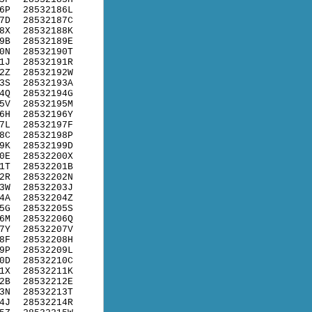
6P
28532186L
7D
28532187C
8X
28532188K
9B
28532189E
0N
28532190T
1J
28532191R
2Z
28532192W
3S
28532193A
4Q
28532194G
5V
28532195M
6H
28532196Y
7L
28532197F
8C
28532198P
9K
28532199D
0E
28532200X
1T
28532201B
2R
28532202N
3W
28532203J
4A
28532204Z
5G
28532205S
6M
28532206Q
7Y
28532207V
8F
28532208H
9P
28532209L
0D
28532210C
1X
28532211K
2B
28532212E
3N
28532213T
4J
28532214R