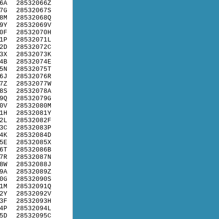
6A
28532066Z
7G
28532067S
8M
28532068Q
9Y
28532069V
0F
28532070H
1P
28532071L
2D
28532072C
3X
28532073K
4B
28532074E
5N
28532075T
6J
28532076R
7Z
28532077W
8S
28532078A
9Q
28532079G
0V
28532080M
1H
28532081Y
2L
28532082F
3C
28532083P
4K
28532084D
5E
28532085X
6T
28532086B
7R
28532087N
8W
28532088J
9A
28532089Z
0G
28532090S
1M
28532091Q
2Y
28532092V
3F
28532093H
4P
28532094L
5D
28532095C