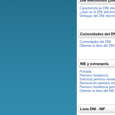
DNI electrónico (DN
Características DNI ele
¿Qué es el DNI electró
Ventajas del DNI electr
Curiosidades del D
Curiosidades del DNI
Obtener la letra del DNI
NIE y extranjería
Portada
Permiso residencia
Solicitud permiso resid
Renovación permiso res
Permiso residencia pe
Obtener la letra del NIE
Lista DNI - NIF