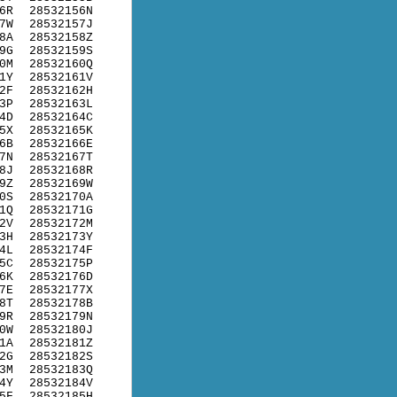
6R
28532156N
7W
28532157J
8A
28532158Z
9G
28532159S
0M
28532160Q
1Y
28532161V
2F
28532162H
3P
28532163L
4D
28532164C
5X
28532165K
6B
28532166E
7N
28532167T
8J
28532168R
9Z
28532169W
0S
28532170A
1Q
28532171G
2V
28532172M
3H
28532173Y
4L
28532174F
5C
28532175P
6K
28532176D
7E
28532177X
8T
28532178B
9R
28532179N
0W
28532180J
1A
28532181Z
2G
28532182S
3M
28532183Q
4Y
28532184V
5F
28532185H