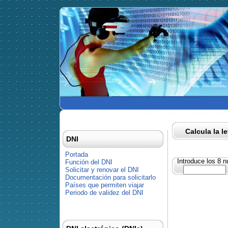
Calcula la l
DNI
Portada
Introduce los 8 
Función del DNI
Solicitar y renovar el DNI
Documentación para solicitarlo
Países que permiten viajar
Periodo de validez del DNI