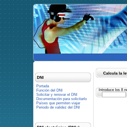
Calcula la l
DNI
Portada
Introduce los 8 
Función del DNI
Solicitar y renovar el DNI
Documentación para solicitarlo
Países que permiten viajar
Periodo de validez del DNI