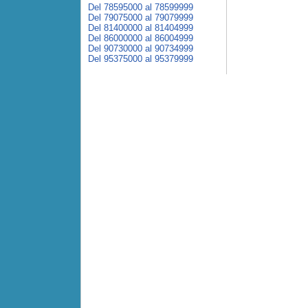
Del 78595000 al 78599999
Del 79075000 al 79079999
Del 81400000 al 81404999
Del 86000000 al 86004999
Del 90730000 al 90734999
Del 95375000 al 95379999