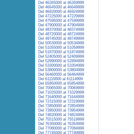
Del 46265000 al 46269999
Del 46645000 al 46649999
Del 46920000 al 46924999
Del 47225000 al 47229999
Del 47595000 al 47599999
Del 47900000 al 47904999
Del 48370000 al 48374999
Del 48720000 al 48724999
Del 49745000 al 49749999
Del 50530000 al 50534999
Del 51055000 al 51059999
Del 51870000 al 51874999
Del 52405000 al 52409999
Del 52890000 al 52894999
Del 53300000 al 53304999
Del 53800000 al 53804999
Del 56460000 al 56464999
Del 61110000 al 61114999
Del 65850000 al 65854999
Del 70065000 al 70069999
Del 71025000 al 71029999
Del 71640000 al 71644999
Del 72315000 al 72319999
Del 72850000 al 72854999
Del 73950000 al 73954999
Del 74820000 al 74824999
Del 75515000 al 75519999
Del 76350000 al 76354999
Del 77080000 al 77084999
Del 77745000 al 77749999