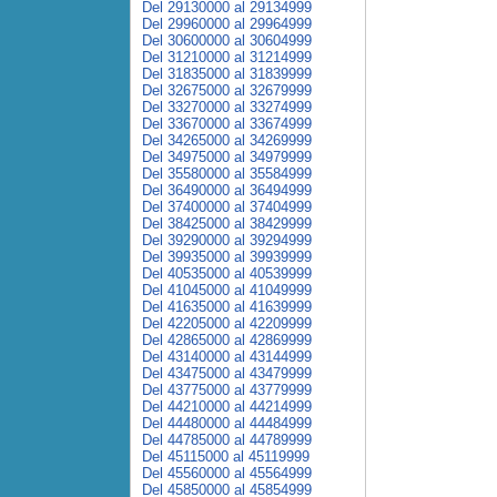
Del 29130000 al 29134999
Del 29960000 al 29964999
Del 30600000 al 30604999
Del 31210000 al 31214999
Del 31835000 al 31839999
Del 32675000 al 32679999
Del 33270000 al 33274999
Del 33670000 al 33674999
Del 34265000 al 34269999
Del 34975000 al 34979999
Del 35580000 al 35584999
Del 36490000 al 36494999
Del 37400000 al 37404999
Del 38425000 al 38429999
Del 39290000 al 39294999
Del 39935000 al 39939999
Del 40535000 al 40539999
Del 41045000 al 41049999
Del 41635000 al 41639999
Del 42205000 al 42209999
Del 42865000 al 42869999
Del 43140000 al 43144999
Del 43475000 al 43479999
Del 43775000 al 43779999
Del 44210000 al 44214999
Del 44480000 al 44484999
Del 44785000 al 44789999
Del 45115000 al 45119999
Del 45560000 al 45564999
Del 45850000 al 45854999