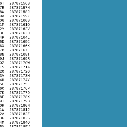
6T
28787156B
7R
28787157N
8W
28787158J
9A
28787159Z
0G
28787160S
1M
28787161Q
2Y
28787162V
3F
28787163H
4P
28787164L
5D
28787165C
6X
28787166K
7B
28787167E
8N
28787168T
9J
28787169R
0Z
28787170W
1S
28787171A
2Q
28787172G
3V
28787173M
4H
28787174Y
5L
28787175F
6C
28787176P
7K
28787177D
8E
28787178X
9T
28787179B
0R
28787180N
1W
28787181J
2A
28787182Z
3G
28787183S
4M
28787184Q
5Y
28787185V