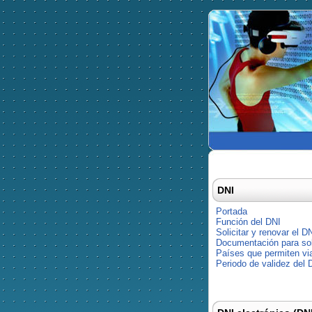
DNI
Portada
Función del DNI
Solicitar y renovar el D
Documentación para soli
Países que permiten via
Periodo de validez del 