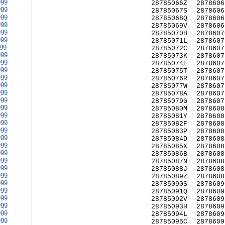
999
28785066Z
2878606
999
28785067S
2878606
999
28785068Q
2878606
999
28785069V
2878606
999
28785070H
2878607
999
28785071L
2878607
999
28785072C
2878607
999
28785073K
2878607
999
28785074E
2878607
999
28785075T
2878607
999
28785076R
2878607
999
28785077W
2878607
999
28785078A
2878607
999
28785079G
2878607
999
28785080M
2878608
999
28785081Y
2878608
999
28785082F
2878608
999
28785083P
2878608
999
28785084D
2878608
999
28785085X
2878608
999
28785086B
2878608
999
28785087N
2878608
999
28785088J
2878608
999
28785089Z
2878608
999
28785090S
2878609
999
28785091Q
2878609
999
28785092V
2878609
999
28785093H
2878609
999
28785094L
2878609
999
28785095C
2878609