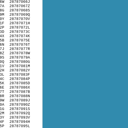
6W
28787066J
7A
28787067Z
8G
28787068S
9M
28787069Q
0Y
28787070V
1F
28787071H
2P
28787072L
3D
28787073C
4X
28787074K
5B
28787075E
6N
28787076T
7J
28787077R
8Z
28787078W
9S
28787079A
0Q
28787080G
1V
28787081M
2H
28787082Y
3L
28787083F
4C
28787084P
5K
28787085D
6E
28787086X
7T
28787087B
8R
28787088N
9W
28787089J
0A
28787090Z
1G
28787091S
2M
28787092Q
3Y
28787093V
4F
28787094H
5P
28787095L