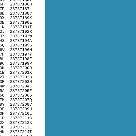
6F
28787186H
7P
28787187L
8D
28787188C
9X
28787189K
0B
28787190E
1N
28787191T
2J
28787192R
3Z
28787193W
4S
28787194A
5Q
28787195G
6V
28787196M
7H
28787197Y
8L
28787198F
9C
28787199P
0K
28787200D
1E
28787201X
2T
28787202B
3R
28787203N
4W
28787204J
5A
28787205Z
6G
28787206S
7M
28787207Q
8Y
28787208V
9F
28787209H
0P
28787210L
1D
28787211C
2X
28787212K
3B
28787213E
4N
28787214T