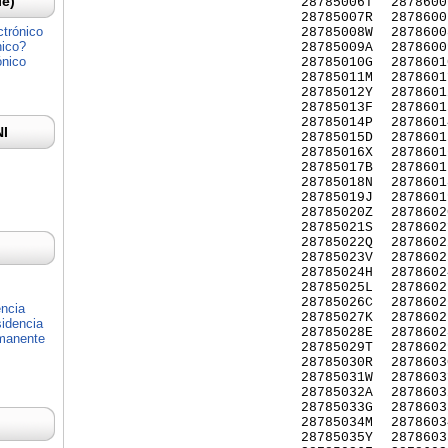
Ie)
28785006T
2878600
28785007R
2878600
ctrónico
28785008W
2878600
nico?
28785009A
2878600
ónico
28785010G
2878601
28785011M
2878601
28785012Y
2878601
28785013F
2878601
28785014P
2878601
NI
28785015D
2878601
28785016X
2878601
28785017B
2878601
28785018N
2878601
28785019J
2878601
28785020Z
2878602
28785021S
2878602
28785022Q
2878602
28785023V
2878602
28785024H
2878602
28785025L
2878602
28785026C
2878602
encia
28785027K
2878602
idencia
28785028E
2878602
rmanente
28785029T
2878602
28785030R
2878603
28785031W
2878603
28785032A
2878603
28785033G
2878603
28785034M
2878603
28785035Y
2878603