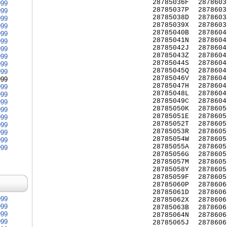
28785036F
2878603
999
28785037P
2878603
999
28785038D
2878603
999
28785039X
2878603
999
28785040B
2878604
999
28785041N
2878604
999
28785042J
2878604
999
28785043Z
2878604
999
28785044S
2878604
999
28785045Q
2878604
999
28785046V
2878604
999
28785047H
2878604
999
28785048L
2878604
999
28785049C
2878604
999
28785050K
2878605
999
28785051E
2878605
999
28785052T
2878605
999
28785053R
2878605
999
28785054W
2878605
999
28785055A
2878605
999
28785056G
2878605
28785057M
2878605
28785058Y
2878605
28785059F
2878605
28785060P
2878606
28785061D
2878606
999
28785062X
2878606
999
28785063B
2878606
999
28785064N
2878606
999
28785065J
2878606