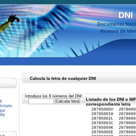
DNI
Documento Nacio
Número de Ident
Calcula la letra de cualquier DNI
Introduce los 8 números del DNI:
Listado de los DNI o NI
NI
correspondiente letra
citarlo
28785000V
2878600
jar
28785001H
2878600
DNI
28785002L
2878600
28785003C
2878600
28785004K
2878600
28785005E
2878600