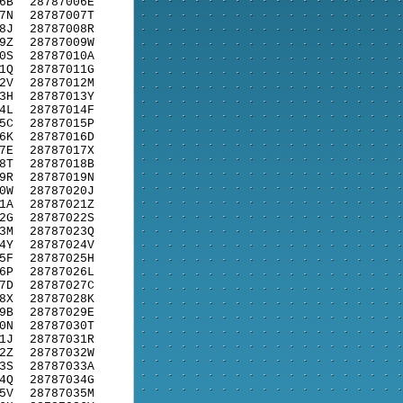
6B
28787006E
7N
28787007T
8J
28787008R
9Z
28787009W
0S
28787010A
1Q
28787011G
2V
28787012M
3H
28787013Y
4L
28787014F
5C
28787015P
6K
28787016D
7E
28787017X
8T
28787018B
9R
28787019N
0W
28787020J
1A
28787021Z
2G
28787022S
3M
28787023Q
4Y
28787024V
5F
28787025H
6P
28787026L
7D
28787027C
8X
28787028K
9B
28787029E
0N
28787030T
1J
28787031R
2Z
28787032W
3S
28787033A
4Q
28787034G
5V
28787035M