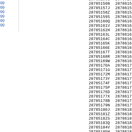
999
28785156N
2878615
999
28785157J
2878615
999
28785158Z
2878615
999
28785159S
2878615
999
28785160Q
2878616
999
28785161V
2878616
28785162H
2878616
28785163L
2878616
28785164C
2878616
28785165K
2878616
28785166E
2878616
28785167T
2878616
28785168R
2878616
28785169W
2878616
28785170A
2878617
28785171G
2878617
28785172M
2878617
28785173Y
2878617
28785174F
2878617
28785175P
2878617
28785176D
2878617
28785177X
2878617
28785178B
2878617
28785179N
2878617
28785180J
2878618
28785181Z
2878618
28785182S
2878618
28785183Q
2878618
28785184V
2878618
28785185H
2878618