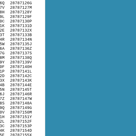
6Q
28787126G
7V
28787127M
8H
28787128Y
9L
28787129F
0C
28787130P
1K
28787131D
2E
28787132X
3T
28787133B
4R
28787134N
5W
28787135J
6A
28787136Z
7G
28787137S
8M
28787138Q
9Y
28787139V
0F
28787140H
1P
28787141L
2D
28787142C
3X
28787143K
4B
28787144E
5N
28787145T
6J
28787146R
7Z
28787147W
8S
28787148A
9Q
28787149G
0V
28787150M
1H
28787151Y
2L
28787152F
3C
28787153P
4K
28787154D
5E
28787155X