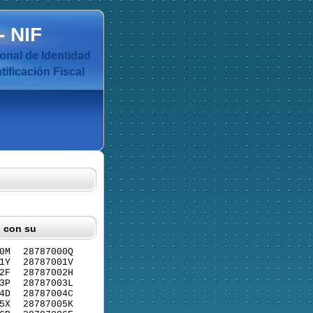
-
NIF
nal de Identidad
ificación Fiscal
F con su
0M
28787000Q
1Y
28787001V
2F
28787002H
3P
28787003L
4D
28787004C
5X
28787005K