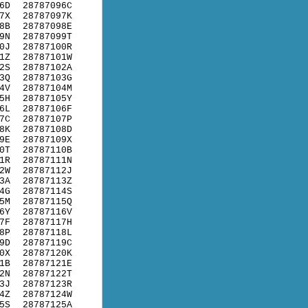
6D
28787096C
7X
28787097K
8B
28787098E
9N
28787099T
0J
28787100R
1Z
28787101W
2S
28787102A
3Q
28787103G
4V
28787104M
5H
28787105Y
6L
28787106F
7C
28787107P
8K
28787108D
9E
28787109X
0T
28787110B
1R
28787111N
2W
28787112J
3A
28787113Z
4G
28787114S
5M
28787115Q
6Y
28787116V
7F
28787117H
8P
28787118L
9D
28787119C
0X
28787120K
1B
28787121E
2N
28787122T
3J
28787123R
4Z
28787124W
5S
28787125A