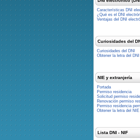
DNI electrónico (DN
Características DNI ele
¿Qué es el DNI electró
Ventajas del DNI electr
Curiosidades del D
Curiosidades del DNI
Obtener la letra del DNI
NIE y extranjería
Portada
Permiso residencia
Solicitud permiso resid
Renovación permiso res
Permiso residencia pe
Obtener la letra del NIE
Lista DNI - NIF