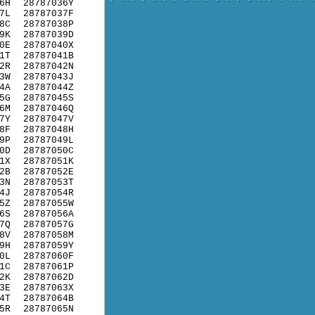
6H
28787036Y
7L
28787037F
8C
28787038P
9K
28787039D
0E
28787040X
1T
28787041B
2R
28787042N
3W
28787043J
4A
28787044Z
5G
28787045S
6M
28787046Q
7Y
28787047V
8F
28787048H
9P
28787049L
0D
28787050C
1X
28787051K
2B
28787052E
3N
28787053T
4J
28787054R
5Z
28787055W
6S
28787056A
7Q
28787057G
8V
28787058M
9H
28787059Y
0L
28787060F
1C
28787061P
2K
28787062D
3E
28787063X
4T
28787064B
5R
28787065N