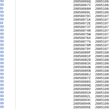
999
28850066Q
2885106
999
28850067V
2885106
999
28850068H
2885106
999
28850069L
2885106
999
28850070C
2885107
999
28850071K
2885107
999
28850072E
2885107
999
28850073T
2885107
999
28850074R
2885107
999
28850075W
2885107
999
28850076A
2885107
999
28850077G
2885107
999
28850078M
2885107
999
28850079Y
2885107
999
28850080F
2885108
999
28850081P
2885108
999
28850082D
2885108
999
28850083X
2885108
999
28850084B
2885108
999
28850085N
2885108
999
28850086J
2885108
999
28850087Z
2885108
999
28850088S
2885108
999
28850089Q
2885108
999
28850090V
2885109
999
28850091H
2885109
999
28850092L
2885109
999
28850093C
2885109
999
28850094K
2885109
999
28850095E
2885109