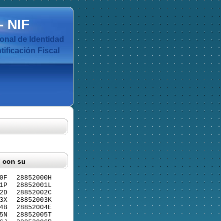
-
NIF
nal de Identidad
ificación Fiscal
F con su
0F
28852000H
1P
28852001L
2D
28852002C
3X
28852003K
4B
28852004E
5N
28852005T