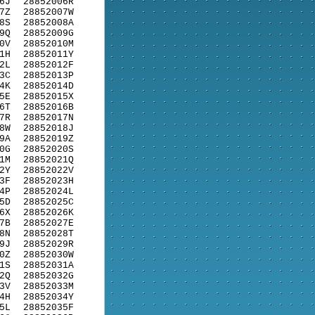
6J
28852006R
7Z
28852007W
8S
28852008A
9Q
28852009G
0V
28852010M
1H
28852011Y
2L
28852012F
3C
28852013P
4K
28852014D
5E
28852015X
6T
28852016B
7R
28852017N
8W
28852018J
9A
28852019Z
0G
28852020S
1M
28852021Q
2Y
28852022V
3F
28852023H
4P
28852024L
5D
28852025C
6X
28852026K
7B
28852027E
8N
28852028T
9J
28852029R
0Z
28852030W
1S
28852031A
2Q
28852032G
3V
28852033M
4H
28852034Y
5L
28852035F