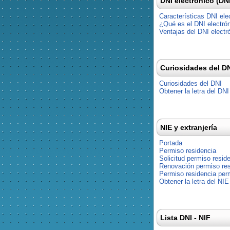
DNI electrónico (DN
Características DNI ele
¿Qué es el DNI electró
Ventajas del DNI electr
Curiosidades del D
Curiosidades del DNI
Obtener la letra del DNI
NIE y extranjería
Portada
Permiso residencia
Solicitud permiso resid
Renovación permiso res
Permiso residencia pe
Obtener la letra del NIE
Lista DNI - NIF