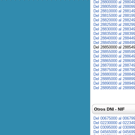
Del 28800000 al 28804
Del 28805000 al 28809
Del 28810000 al 28814
Del 28815000 al 28819
Del 28820000 al 28824
Del 28825000 al 28829
Del 28830000 al 28834
Del 28835000 al 28839
Del 28840000 al 28844
Del 28845000 al 28849
Del 28850000 al 28854
Del 28855000 al 28859
Del 28860000 al 28864
Del 28865000 al 28869
Del 28870000 al 28874
Del 28875000 al 28879
Del 28880000 al 28884
Del 28885000 al 28889
Del 28890000 al 28894
Del 28895000 al 28899
Otros DNI - NIF
Del 00675000 al 00679
Del 02230000 al 02234
Del 03095000 al 03099
Del 04565000 al 04569