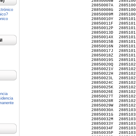
Ie)
28850006W
2885100
28850007A
2885100
ctrónico
28850008G
2885100
nico?
28850009M
2885100
ónico
28850010Y
2885101
28850011F
2885101
28850012P
2885101
28850013D
2885101
28850014X
2885101
NI
28850015B
2885101
28850016N
2885101
28850017J
2885101
28850018Z
2885101
28850019S
2885101
28850020Q
2885102
28850021V
2885102
28850022H
2885102
28850023L
2885102
28850024C
2885102
28850025K
2885102
28850026E
2885102
encia
28850027T
2885102
idencia
28850028R
2885102
rmanente
28850029W
2885102
28850030A
2885103
28850031G
2885103
28850032M
2885103
28850033Y
2885103
28850034F
2885103
28850035P
2885103