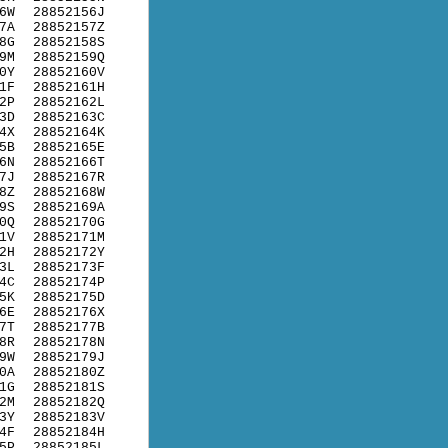
6W
28852156J
7A
28852157Z
8G
28852158S
9M
28852159Q
0Y
28852160V
1F
28852161H
2P
28852162L
3D
28852163C
4X
28852164K
5B
28852165E
6N
28852166T
7J
28852167R
8Z
28852168W
9S
28852169A
0Q
28852170G
1V
28852171M
2H
28852172Y
3L
28852173F
4C
28852174P
5K
28852175D
6E
28852176X
7T
28852177B
8R
28852178N
9W
28852179J
0A
28852180Z
1G
28852181S
2M
28852182Q
3Y
28852183V
4F
28852184H
5P
28852185L