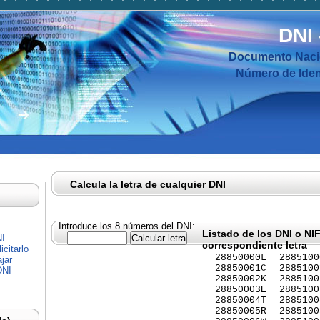
DNI
Documento Nacio
Número de Ident
Calcula la letra de cualquier DNI
Introduce los 8 números del DNI:
Listado de los DNI o NI
NI
correspondiente letra
citarlo
28850000L
2885100
jar
28850001C
2885100
DNI
28850002K
2885100
28850003E
2885100
28850004T
2885100
28850005R
2885100