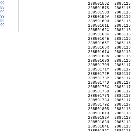
999
28850156Z
2885115
999
28850157S
2885115
999
28850158Q
2885115
999
28850159V
2885115
999
28850160H
2885116
999
28850161L
2885116
28850162C
2885116
28850163K
2885116
28850164E
2885116
28850165T
2885116
28850166R
2885116
28850167W
2885116
28850168A
2885116
28850169G
2885116
28850170M
2885117
28850171Y
2885117
28850172F
2885117
28850173P
2885117
28850174D
2885117
28850175X
2885117
28850176B
2885117
28850177N
2885117
28850178J
2885117
28850179Z
2885117
28850180S
2885118
28850181Q
2885118
28850182V
2885118
28850183H
2885118
28850184L
2885118
28850185C
2885118