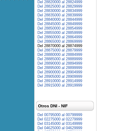
Del 28820000 al 28824999
Del 28825000 al 28829999
Del 28830000 al 28834999
Del 28835000 al 28839999
Del 28840000 al 28844999
Del 28845000 al 28849999
Del 28850000 al 28854999
Del 28855000 al 28859999
Del 28860000 al 28864999
Del 28865000 al 28869999
Del 28870000 al 28874999
Del 28875000 al 28879999
Del 28880000 al 28884999
Del 28885000 al 28889999
Del 28890000 al 28894999
Del 28895000 al 28899999
Del 28900000 al 28904999
Del 28905000 al 28909999
Del 28910000 al 28914999
Del 28915000 al 28919999
Otros DNI - NIF
Del 00795000 al 00799999
Del 02275000 al 02279999
Del 03145000 al 03149999
Del 04625000 al 04629999