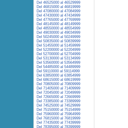
Del 46525000 al 46529999
Del 46815000 al 46819999
Del 47080000 al 47084999
Del 47430000 al 47434999
Del 47765000 al 47769999
Del 48145000 al 48149999
Del 48550000 al 48554999
Del 49030000 al 49034999
Del 50245000 al 50249999
Del 50835000 al 50839999
Del 51455000 al 51459999
Del 52200000 al 52204999
Del 52700000 al 52704999
Del 53130000 al 53134999
Del 53560000 al 53564999
Del 54485000 al 54489999
Del 59110000 al 59114999
Del 63850000 al 63854999
Del 68615000 al 68619999
Del 70805000 al 70809999
Del 71405000 al 71409999
Del 72045000 al 72049999
Del 72665000 al 72669999
Del 73385000 al 73389999
Del 74525000 al 74529999
Del 75150000 al 75154999
Del 75960000 al 75964999
Del 76815000 al 76819999
Del 77435000 al 77439999
Del 78395000 al 78399999